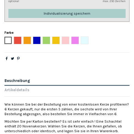
optional
max. 250 Zeichen
Individualisierung speichern
Farbe
Weiß
Rot
Orange
Blau
Grün
Gelb
Rose
Hellviolett
Hellblau
Beschreibung
Artikeldetails
Wie können Sie bei der Bestellung von einer kostenlosen Kerze profitieren?
6 Kerzen gekauft, nur die ersten 5 zählen, die sechste wird von Ihrer
Bestellung abgezogen, also bestellen Sie immer in Vielfachen von 6.
Möchten Sie per Karton bestellen? Es ist sehr einfach ! Eine Schachtel
enthält 20 Novenakerzen. Wählen Sie die Kerzen, die Ihnen gefallen, ob
unterschiedlich oder identisch, und legen Sie sie in Ihren Warenkorb.