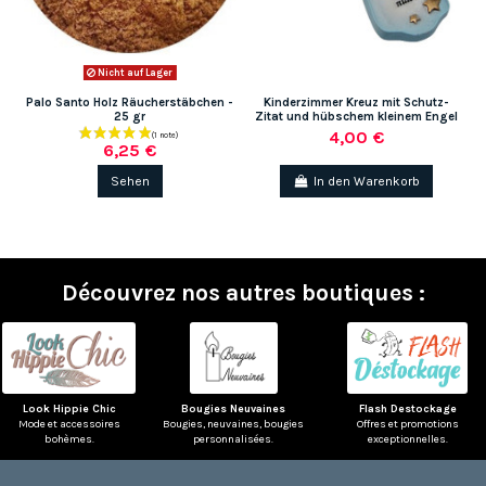
Nicht auf Lager
Palo Santo Holz Räucherstäbchen -
Kinderzimmer Kreuz mit Schutz-
25 gr
Zitat und hübschem kleinem Engel
4,00 €
6,25 €
Sehen
In den Warenkorb
Découvrez nos autres boutiques :
Look Hippie Chic
Bougies Neuvaines
Flash Destockage
Mode et accessoires
Bougies, neuvaines, bougies
Offres et promotions
bohèmes.
personnalisées.
exceptionnelles.