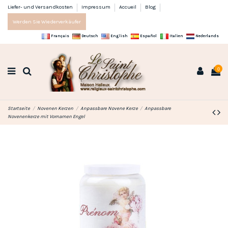
Liefer- und Versandkosten
Impressum
Accueil
Blog
Werden Sie Wiederverkäufer
Français
Deutsch
English
Español
Italien
Nederlands
0
Startseite
Novenen Kerzen
Anpassbare Novene Kerze
Anpassbare
Novenenkerze mit Vornamen Engel