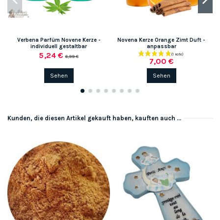
Verbena Parfüm Novene Kerze -
Novena Kerze Orange Zimt Duft -
N
individuell gestaltbar
anpassbar
5,24 €
6,99 €
7,00 €
Sehen
Sehen
Kunden, die diesen Artikel gekauft haben, kauften auch ...