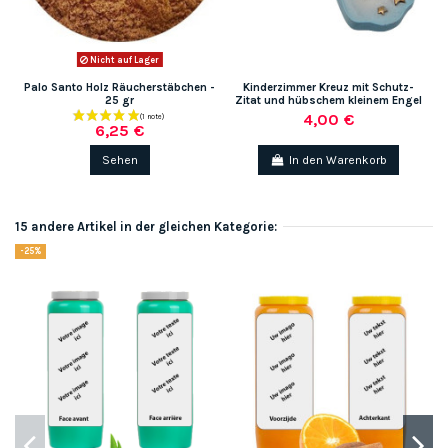
Nicht auf Lager
Palo Santo Holz Räucherstäbchen -
Kinderzimmer Kreuz mit Schutz-
25 gr
Zitat und hübschem kleinem Engel
4,00 €
6,25 €
Sehen
In den Warenkorb
15 andere Artikel in der gleichen Kategorie:
-25%