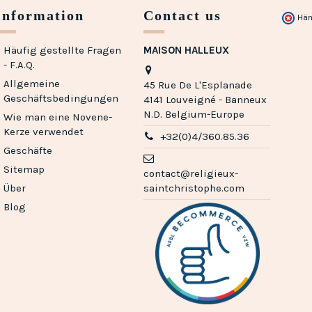
Information
Contact us
Hän
Häufig gestellte Fragen
MAISON HALLEUX
- F.A.Q.
Allgemeine
45 Rue De L'Esplanade
Geschäftsbedingungen
4141 Louveigné - Banneux
N.D. Belgium-Europe
Wie man eine Novene-
Kerze verwendet
+32(0)4/360.85.36
Geschäfte
Sitemap
contact@religieux-
Über
saintchristophe.com
Blog