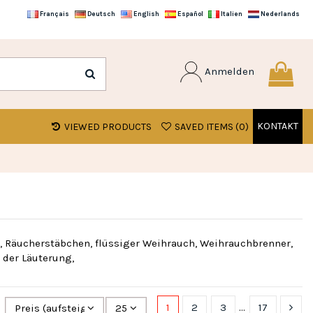
Français
Deutsch
English
Español
Italien
Nederlands
Anmelden
KONTAKT
VIEWED PRODUCTS
SAVED ITEMS (
0
)
, Räucherstäbchen, flüssiger Weihrauch, Weihrauchbrenner,
 der Läuterung,
1
2
3
…
17
Preis (aufsteigend)
25