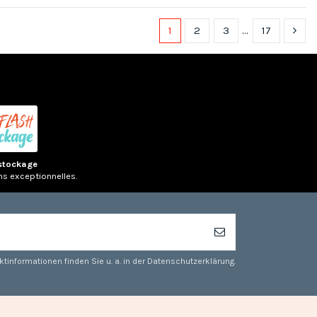
1
2
3
…
17
(1 note)
(1 no
stockage
ns exceptionnelles.
tinformationen finden Sie u. a. in der Datenschutzerklärung.