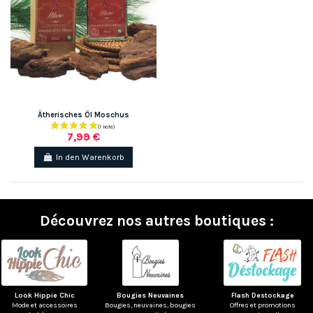
Ätherisches Öl Moschus
7,99 €
In den Warenkorb
Découvrez nos autres boutiques :
Look Hippie Chic
Bougies Neuvaines
Flash Destockage
Mode et accessoires
Bougies, neuvaines, bougies
Offres et promotions