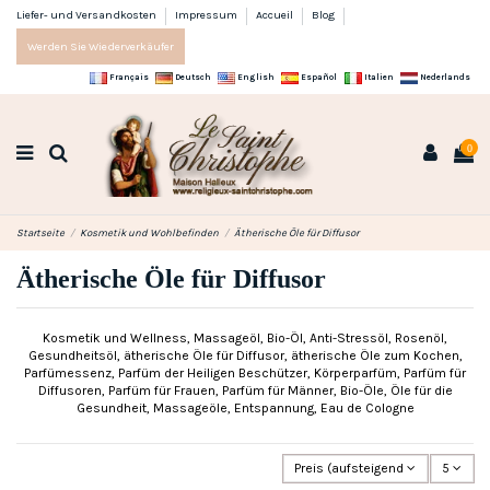
Liefer- und Versandkosten
Impressum
Accueil
Blog
Werden Sie Wiederverkäufer
Français
Deutsch
English
Español
Italien
Nederlands
0
Startseite
Kosmetik und Wohlbefinden
Ätherische Öle für Diffusor
Ätherische Öle für Diffusor
Kosmetik und Wellness, Massageöl, Bio-Öl, Anti-Stressöl, Rosenöl,
Gesundheitsöl, ätherische Öle für Diffusor, ätherische Öle zum Kochen,
Parfümessenz, Parfüm der Heiligen Beschützer, Körperparfüm, Parfüm für
Diffusoren, Parfüm für Frauen, Parfüm für Männer, Bio-Öle, Öle für die
Gesundheit, Massageöle, Entspannung, Eau de Cologne
Preis (aufsteigend)
5