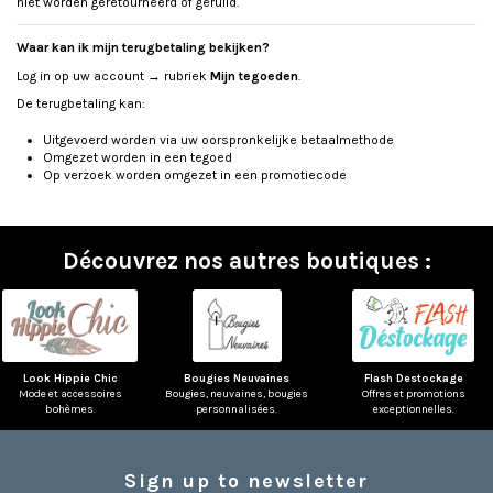
niet worden geretourneerd of geruild.
Waar kan ik mijn terugbetaling bekijken?
Log in op uw account → rubriek
Mijn tegoeden
.
De terugbetaling kan:
Uitgevoerd worden via uw oorspronkelijke betaalmethode
Omgezet worden in een tegoed
Op verzoek worden omgezet in een promotiecode
Découvrez nos autres boutiques :
Look Hippie Chic
Bougies Neuvaines
Flash Destockage
Mode et accessoires
Bougies, neuvaines, bougies
Offres et promotions
bohèmes.
personnalisées.
exceptionnelles.
Sign up to newsletter