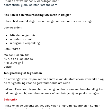
Stuur de foto’s binnen 5 werkdagen naar:
contact@religieux-saintchristophe.com
Hoe kan ik een retourzending uitvoeren in België?
U beschikt over 14 dagen na ontvangst om een retour aan te vragen.
Voorwaarden:
Artikelen ongebruikt
In perfecte staat
In originele verpakking
Retouradres:
Maison Halleux SRL
45 rue de l’Esplanade
4141 Louveigné
België
Terugbetaling of tegoedbon
Na ontvangst van uw pakket en controle van de staat ervan, verwerken wij
de terugbetaling voor de geretourneerde artikelen.
Indien u liever een tegoedbon ontvangt in plaats van een terugbetaling, kunt
u dit aangeven bij uw retourverzoek of een briefje bij uw pakket voegen.
Belangrijk
Artikelen in de uitverkoop, actieartikelen of opruimingsartikelen kunnen