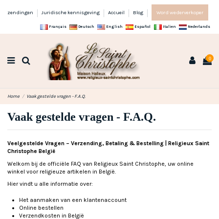
zendingen
Juridische kennisgeving
Accueil
Blog
Word wederverkoper
Français
Deutsch
English
Español
Italien
Nederlands
0
Home
Vaak gestelde vragen - F.A.Q.
Vaak gestelde vragen - F.A.Q.
Veelgestelde Vragen – Verzending, Betaling & Bestelling | Religieux Saint
Christophe België
Welkom bij de officiële FAQ van Religieux Saint Christophe, uw online
winkel voor religieuze artikelen in België.
Hier vindt u alle informatie over:
Het aanmaken van een klantenaccount
Online bestellen
Verzendkosten in België