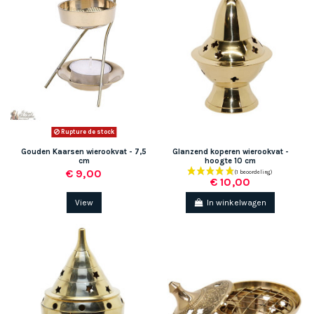
Rupture de stock
Gouden Kaarsen wierookvat - 7,5
Glanzend koperen wierookvat -
cm
hoogte 10 cm
€ 9,00
€ 10,00
View
In winkelwagen
(2 beoordelingen)