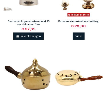
Rupture de stock
Gesneden koperen wierookvat 10
Koperen wierookvat met ketting
cm - bloemenfries
€ 29,80
€ 27,95
In winkelwagen
View