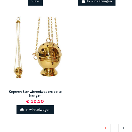
View
In winkelwagen
Koperen Ster wierookvat om op te
hangen
€ 39,50
In winkelwagen
1
2