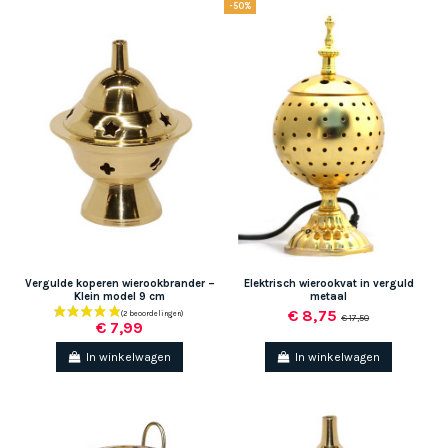
-50%
Vergulde koperen wierookbrander –
Elektrisch wierookvat in verguld
Klein model 9 cm
metaal
€ 8,75
€ 17,50
€ 7,99
In winkelwagen
In winkelwagen