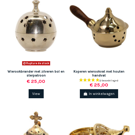
Rupture de stock
Wierookbrander met zilveren bol en
Koperen wierookvat met houten
sterpatroon
handvat
€ 25,00
€ 25,00
View
In winkelwagen