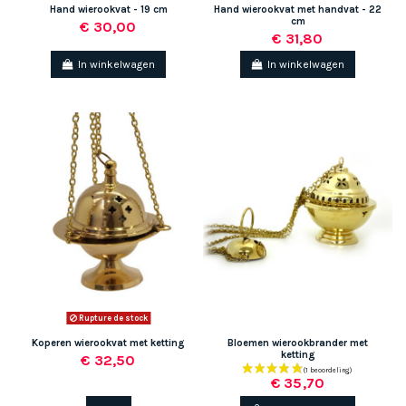
Hand wierookvat - 19 cm
Hand wierookvat met handvat - 22
cm
€ 30,00
€ 31,80
In winkelwagen
In winkelwagen
Rupture de stock
Koperen wierookvat met ketting
Bloemen wierookbrander met
ketting
€ 32,50
€ 35,70