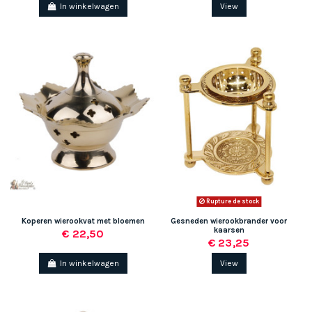
In winkelwagen
View
Rupture de stock
Koperen wierookvat met bloemen
Gesneden wierookbrander voor
kaarsen
€ 22,50
€ 23,25
In winkelwagen
View