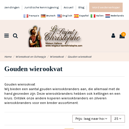
zendingen
Juridische kennisgeving
Accueil
Blog
Word wederverkoper
Français
Deutsch
English
Español
Italien
Nederlands
0
Home
Wierookvat en Scheepje
Wierookvat
Gouden wierookvat
Gouden wierookvat
Gouden wierookvat
Wij bieden een aantal gouden wierookbranders aan, die allemaal met de
hand gesneden zijn. Deze wierookbranders hebben ook kettingen en een
kruis. Ontdek onze andere koperen wierookbranders en zilveren
wierookbranders voor een breder assortiment.
Prijs: laag naar hoog
25