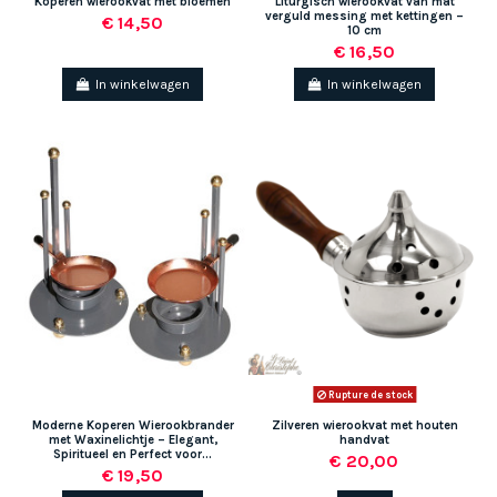
Koperen wierookvat met bloemen
Liturgisch wierookvat van mat
verguld messing met kettingen –
€ 14,50
10 cm
€ 16,50
In winkelwagen
In winkelwagen
(1 beoordeling)
Rupture de stock
Moderne Koperen Wierookbrander
Zilveren wierookvat met houten
met Waxinelichtje – Elegant,
handvat
Spiritueel en Perfect voor...
€ 20,00
€ 19,50