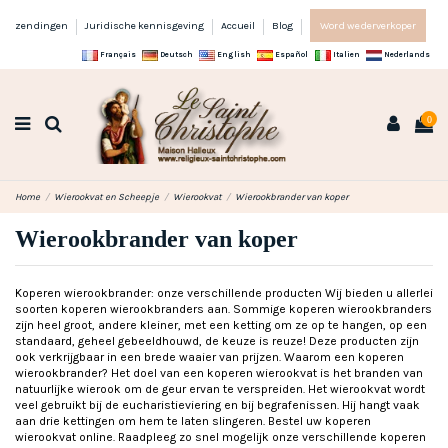
zendingen
Juridische kennisgeving
Accueil
Blog
Word wederverkoper
Français
Deutsch
English
Español
Italien
Nederlands
0
Home
Wierookvat en Scheepje
Wierookvat
Wierookbrander van koper
Wierookbrander van koper
Koperen wierookbrander: onze verschillende producten Wij bieden u allerlei
soorten koperen wierookbranders aan. Sommige koperen wierookbranders
zijn heel groot, andere kleiner, met een ketting om ze op te hangen, op een
standaard, geheel gebeeldhouwd, de keuze is reuze! Deze producten zijn
ook verkrijgbaar in een brede waaier van prijzen. Waarom een koperen
wierookbrander? Het doel van een koperen wierookvat is het branden van
natuurlijke wierook om de geur ervan te verspreiden. Het wierookvat wordt
veel gebruikt bij de eucharistieviering en bij begrafenissen. Hij hangt vaak
aan drie kettingen om hem te laten slingeren. Bestel uw koperen
wierookvat online. Raadpleeg zo snel mogelijk onze verschillende koperen