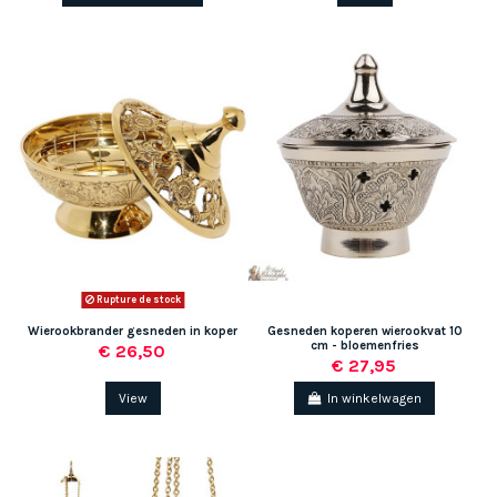
Rupture de stock
Wierookbrander gesneden in koper
Gesneden koperen wierookvat 10
cm - bloemenfries
€ 26,50
€ 27,95
View
In winkelwagen