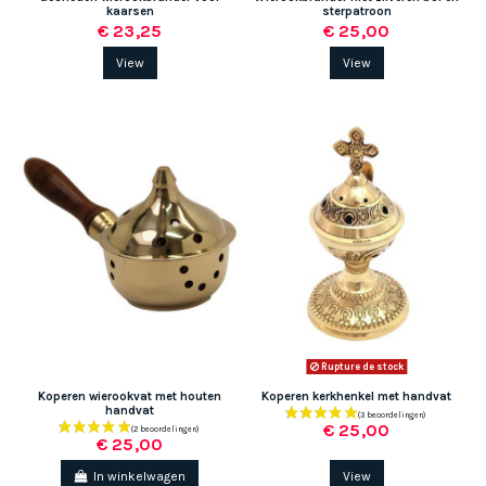
kaarsen
sterpatroon
€ 23,25
€ 25,00
View
View
Rupture de stock
Koperen wierookvat met houten
Koperen kerkhenkel met handvat
handvat
€ 25,00
€ 25,00
In winkelwagen
View