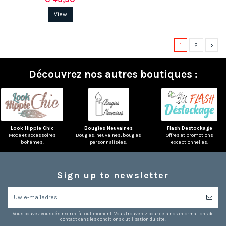
View
1
2
Découvrez nos autres boutiques :
Look Hippie Chic
Bougies Neuvaines
Flash Destockage
Mode et accessoires
Bougies, neuvaines, bougies
Offres et promotions
bohèmes.
personnalisées.
exceptionnelles.
Sign up to newsletter
(2 beoordelingen)
Vous pouvez vous désinscrire à tout moment. Vous trouverez pour cela nos informations de
contact dans les conditions d'utilisation du site.