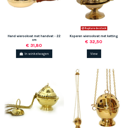
Rupture de stock
Hand wierookvat met handvat - 22
Koperen wierookvat met ketting
cm
€ 32,50
€ 31,80
In winkelwagen
View