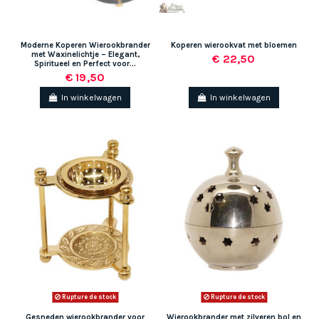
Moderne Koperen Wierookbrander
Koperen wierookvat met bloemen
met Waxinelichtje – Elegant,
€ 22,50
Spiritueel en Perfect voor...
€ 19,50
In winkelwagen
In winkelwagen
Rupture de stock
Rupture de stock
Gesneden wierookbrander voor
Wierookbrander met zilveren bol en