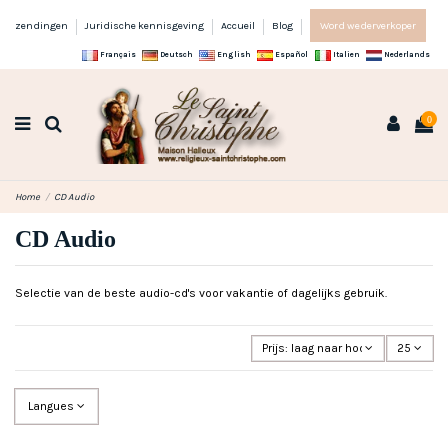
zendingen
Juridische kennisgeving
Accueil
Blog
Word wederverkoper
Français
Deutsch
English
Español
Italien
Nederlands
0
Home
CD Audio
CD Audio
Selectie van de beste audio-cd's voor vakantie of dagelijks gebruik.
Prijs: laag naar hoog
25
Langues