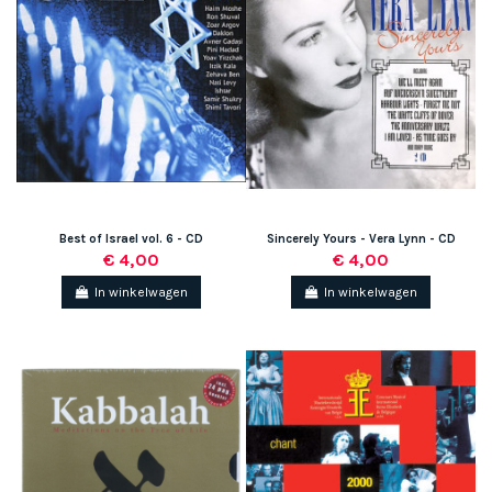
Best of Israel vol. 6 - CD
Sincerely Yours - Vera Lynn - CD
€ 4,00
€ 4,00
In winkelwagen
In winkelwagen