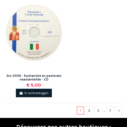
Ars 2009 - Eucharistie en pastorale
naastenliefde - CD
€ 5,00
In winkelwagen
1
2
3
…
7
Découvrez nos autres boutiques :