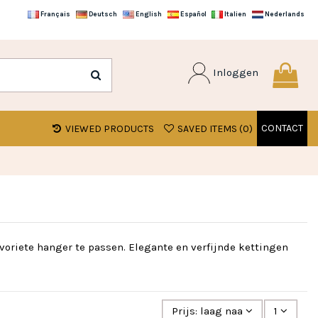
Français
Deutsch
English
Español
Italien
Nederlands
Inloggen
CONTACT
VIEWED PRODUCTS
SAVED ITEMS (
0
)
avoriete hanger te passen. Elegante en verfijnde kettingen
Prijs: laag naar hoog
1