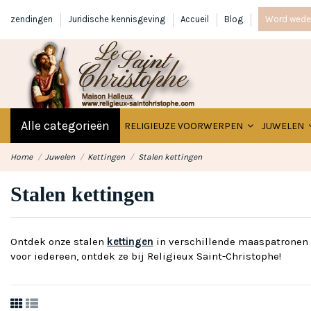
zendingen
Juridische kennisgeving
Accueil
Blog
Word wede
Alle categorieën
RELIGIEUZE VOORWERPEN
JUWELEN
Home
Juwelen
Kettingen
Stalen kettingen
Stalen kettingen
Ontdek onze stalen
kettingen
in verschillende maaspatronen om
voor iedereen, ontdek ze bij Religieux Saint-Christophe!