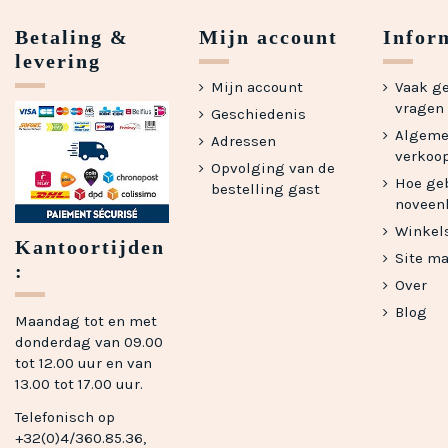
Betaling &
Mijn account
Infor
levering
Mijn account
Vaak g
vragen -
Geschiedenis
Algem
Adressen
verkoo
Opvolging van de
Hoe geb
bestelling gast
noveen
Winkel
Kantoortijden
Site m
:
Over
Blog
Maandag tot en met
donderdag van 09.00
tot 12.00 uur en van
13.00 tot 17.00 uur.
Telefonisch op
+32(0)4/360.85.36,