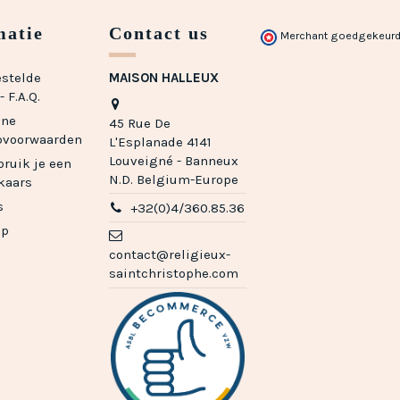
matie
Contact us
Merchant goedgekeurd
estelde
MAISON HALLEUX
 F.A.Q.
ene
45 Rue De
pvoorwaarden
L'Esplanade 4141
Louveigné - Banneux
ruik je een
N.D. Belgium-Europe
kaars
s
+32(0)4/360.85.36
ap
contact@religieux-
saintchristophe.com