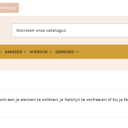
rverkoper
KAARSEN
WIEROOK
GEMENGD
 aan je wensen te voldoen, je halslijn te verfraaien of bij je f