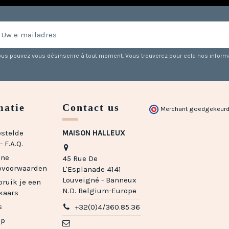
us pouvez vous désinscrire à tout moment. Vous trouverez pour cela nos informati
matie
Contact us
Merchant goedgekeurd
estelde
MAISON HALLEUX
 F.A.Q.
ene
45 Rue De
pvoorwaarden
L'Esplanade 4141
Louveigné - Banneux
ruik je een
N.D. Belgium-Europe
kaars
s
+32(0)4/360.85.36
ap