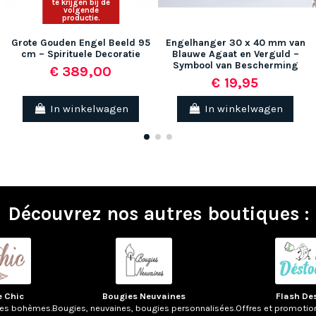
te krijgen bij de
volgende
productie.
Grote Gouden Engel Beeld 95
Engelhanger 30 x 40 mm van
cm – Spirituele Decoratie
Blauwe Agaat en Verguld –
Symbool van Bescherming
€ 389,00
€ 19,95
In winkelwagen
In winkelwagen
Découvrez nos autres boutiques :
e Chic
Bougies Neuvaines
Flash De
res bohèmes.
Bougies, neuvaines, bougies personnalisées.
Offres et promotio