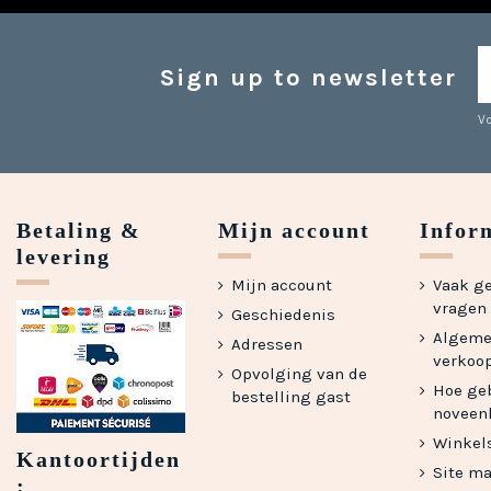
Sign up to newsletter
Vo
Betaling &
Mijn account
Infor
levering
Mijn account
Vaak g
vragen -
Geschiedenis
Algem
Adressen
verkoo
Opvolging van de
Hoe geb
bestelling gast
noveen
Winkel
Kantoortijden
Site m
: