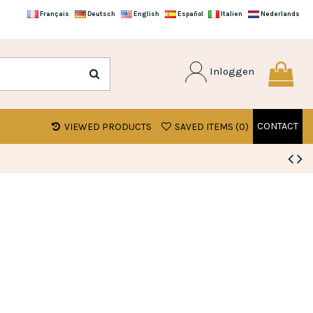
Français
Deutsch
English
Español
Italien
Nederlands
Inloggen
CONTACT
VIEWED PRODUCTS
SAVED ITEMS (
0
)