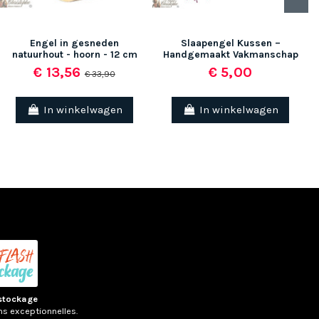
Engel in gesneden
Slaapengel Kussen –
natuurhout - hoorn - 12 cm
Handgemaakt Vakmanschap
€ 13,56
€ 5,00
€ 33,90
In winkelwagen
In winkelwagen
stockage
ns exceptionnelles.