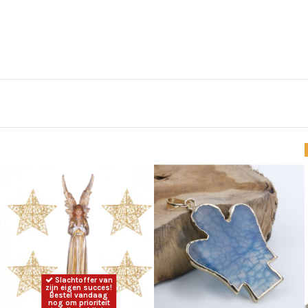
Slachtoffer van
zijn eigen succes!
Bestel vandaag
nog om prioriteit