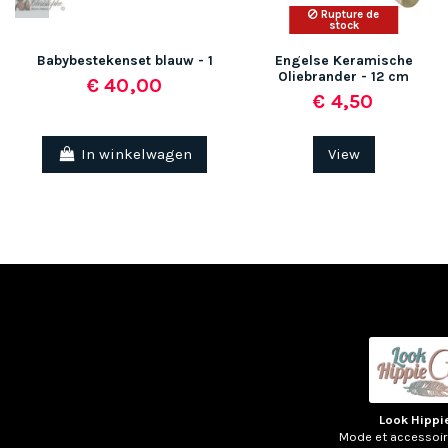
Rupture de
stock
Babybestekenset blauw - 1
Engelse Keramische
Oliebrander - 12 cm
€ 40,00
€ 4,50
In winkelwagen
View
Look Hippi
Mode et accessoi