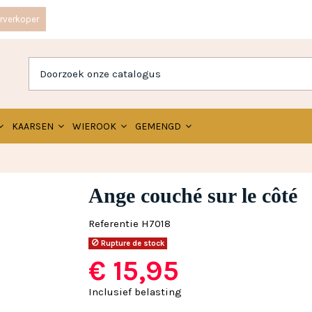
rverkoper
KAARSEN
WIEROOK
GEMENGD
Ange couché sur le côté
Referentie
H7018
Rupture de stock
€ 15,95
Inclusief belasting