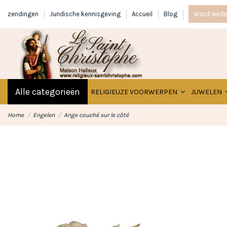
zendingen
Juridische kennisgeving
Accueil
Blog
Word wede
Alle categorieën
RELIGIEUZE VOORWERPEN
JUWELEN
Home
Engelen
Ange couché sur le côté