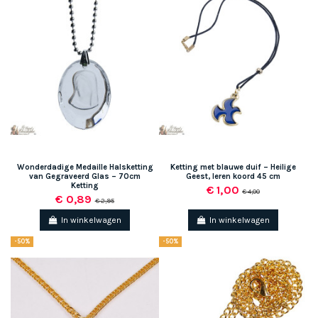
Wonderdadige Medaille Halsketting
Ketting met blauwe duif – Heilige
van Gegraveerd Glas – 70cm
Geest, leren koord 45 cm
Ketting
€ 1,00
€ 4,00
€ 0,89
€ 2,95
In winkelwagen
In winkelwagen
-50%
-50%