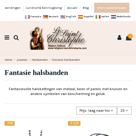
zendingen
Juridische kennisgeving
Accueil
Blog
Word wederverkoper
Français
Deutsch
English
Español
Italien
Nederlands
0
Home
Juwelen
Halsbanden
Fantasie halsbanden
Fantasie halsbanden
Fantasievolle halskettingen van metaal, been of parels met kruisen en
andere symbolen van bescherming en geluk.
Prijs: laag naar hoog
25
-70%
-€ 3,00