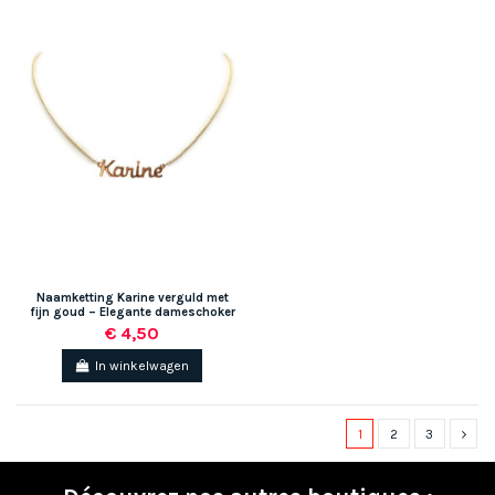
Naamketting Karine verguld met
fijn goud – Elegante dameschoker
€ 4,50
In winkelwagen
1
2
3