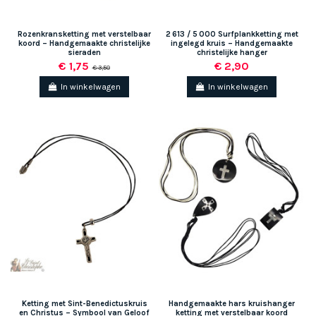
(1 beoordeling)
Rozenkransketting met verstelbaar
2 613 / 5 000 Surfplankketting met
koord – Handgemaakte christelijke
ingelegd kruis – Handgemaakte
sieraden
christelijke hanger
€ 1,75
€ 2,90
€ 3,50
In winkelwagen
In winkelwagen
Ketting met Sint-Benedictuskruis
Handgemaakte hars kruishanger
en Christus – Symbool van Geloof
ketting met verstelbaar koord