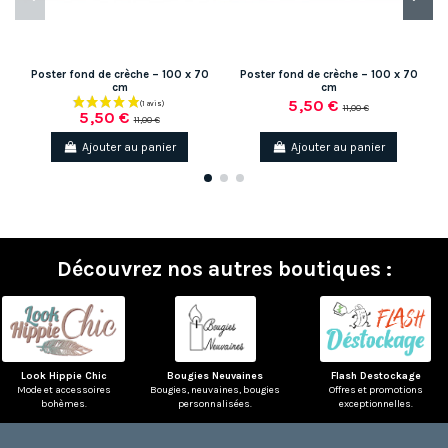
Poster fond de crèche – 100 x 70
Poster fond de crèche – 100 x 70
cm
cm
5,50 €
11,00 €
5,50 €
11,00 €
Ajouter au panier
Ajouter au panier
Découvrez nos autres boutiques :
Look Hippie Chic
Bougies Neuvaines
Flash Destockage
Mode et accessoires
Bougies, neuvaines, bougies
Offres et promotions
bohèmes.
personnalisées.
exceptionnelles.