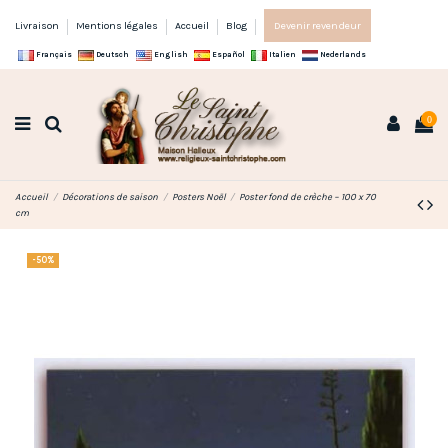
Livraison
Mentions légales
Accueil
Blog
Devenir revendeur
Français
Deutsch
English
Español
Italien
Nederlands
0
Accueil
Décorations de saison
Posters Noël
Poster fond de crèche – 100 x 70
cm
-50%