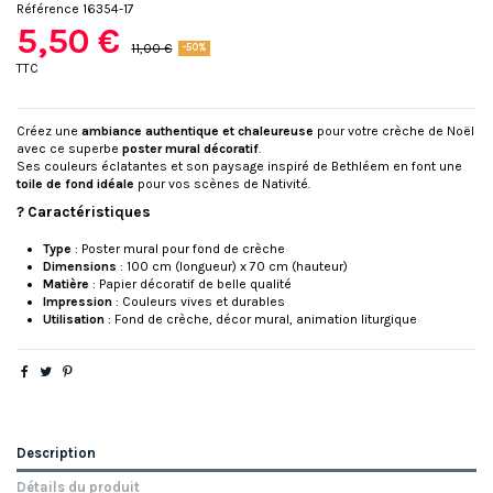
Référence
16354-17
5,50 €
11,00 €
-50%
TTC
Créez une
ambiance authentique et chaleureuse
pour votre crèche de Noël
avec ce superbe
poster mural décoratif
.
Ses couleurs éclatantes et son paysage inspiré de Bethléem en font une
toile de fond idéale
pour vos scènes de Nativité.
? Caractéristiques
Type
: Poster mural pour fond de crèche
Dimensions
: 100 cm (longueur) x 70 cm (hauteur)
Matière
: Papier décoratif de belle qualité
Impression
: Couleurs vives et durables
Utilisation
: Fond de crèche, décor mural, animation liturgique
Description
Détails du produit