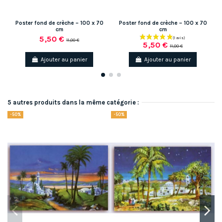
Poster fond de crèche – 100 x 70
Poster fond de crèche – 100 x 70
cm
cm
5,50 €
11,00 €
5,50 €
11,00 €
Ajouter au panier
Ajouter au panier
5 autres produits dans la même catégorie :
-50%
-50%
-