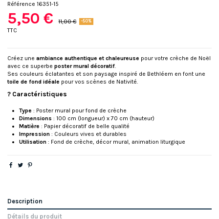
Référence
16351-15
5,50 €
11,00 €
-50%
TTC
Créez une
ambiance authentique et chaleureuse
pour votre crèche de Noël
avec ce superbe
poster mural décoratif
.
Ses couleurs éclatantes et son paysage inspiré de Bethléem en font une
toile de fond idéale
pour vos scènes de Nativité.
? Caractéristiques
Type
: Poster mural pour fond de crèche
Dimensions
: 100 cm (longueur) x 70 cm (hauteur)
Matière
: Papier décoratif de belle qualité
Impression
: Couleurs vives et durables
Utilisation
: Fond de crèche, décor mural, animation liturgique
Description
Détails du produit