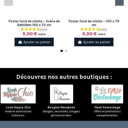
Poster fond de crèche – Scène de
Poster fond de crèche – 100 x 70
Bethléem 100 x 70 cm
cm
5,50 €
5,50 €
11,00 €
11,00 €
Ajouter au panier
Ajouter au panier
Découvrez nos autres boutiques :
(1 avis)
Look Hippie Chic
Bougies Neuvaines
Flash Destockage
Mode et accessoires
Bougies, neuvaines, bougies
Offres et promotions
bohèmes.
personnalisées.
exceptionnelles.