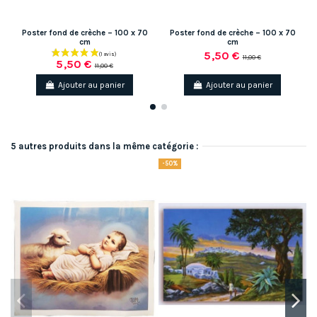
Poster fond de crèche – 100 x 70
Poster fond de crèche – 100 x 70
cm
cm
5,50 €
11,00 €
5,50 €
11,00 €
Ajouter au panier
Ajouter au panier
5 autres produits dans la même catégorie :
-50%
-