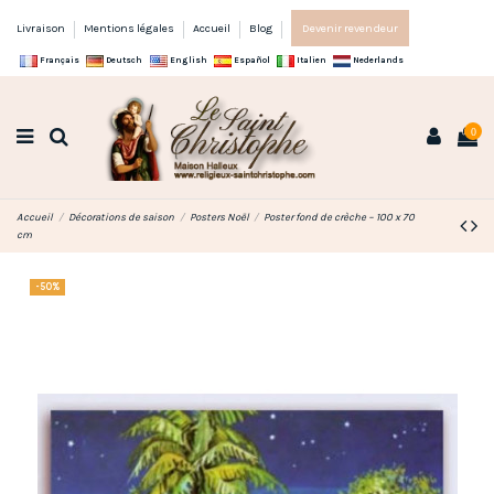
Livraison
Mentions légales
Accueil
Blog
Devenir revendeur
Français
Deutsch
English
Español
Italien
Nederlands
0
Accueil
Décorations de saison
Posters Noël
Poster fond de crèche – 100 x 70
cm
-50%