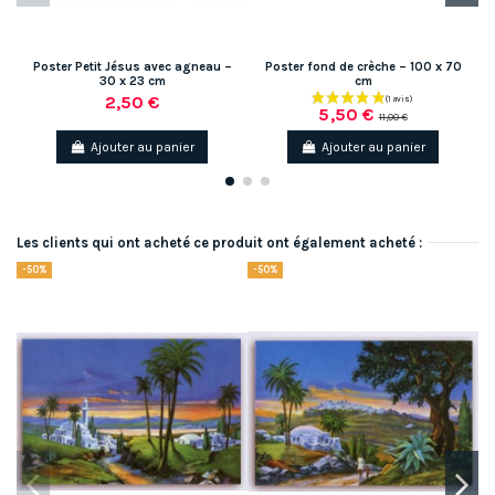
Poster Petit Jésus avec agneau –
Poster fond de crèche – 100 x 70
30 x 23 cm
cm
2,50 €
5,50 €
11,00 €
Ajouter au panier
Ajouter au panier
Les clients qui ont acheté ce produit ont également acheté :
-50%
-50%
-