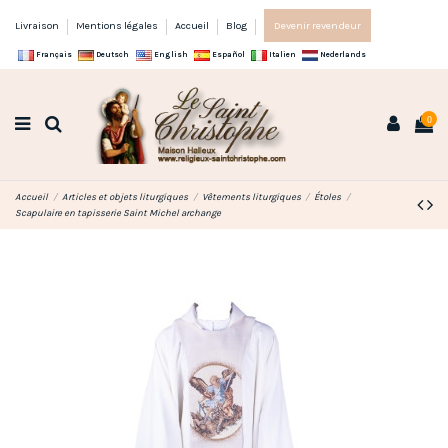
Livraison
Mentions légales
Accueil
Blog
Devenir revendeur
Français
Deutsch
English
Español
Italien
Nederlands
0
Accueil
Articles et objets liturgiques
Vêtements liturgiques
Étoles
Scapulaire en tapisserie Saint Michel archange