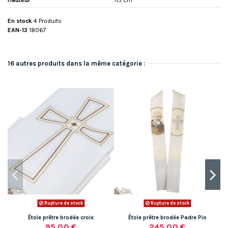
En stock
4 Produits
EAN-13
18067
16 autres produits dans la même catégorie :
-
Rupture de stock
Rupture de stock
Étole prêtre brodée croix
Étole prêtre brodée Padre Pio
95,00 €
245,00 €