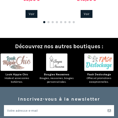
Voir
Voir
Découvrez nos autres boutiques :
Look Hippie Chic
Bougies Neuvaines
Flash Destockage
Mode et accessoires
Bougies, neuvaines, bougies
Offres et promotions
bohèmes.
personnalisées.
exceptionnelles.
Inscrivez-vous à la newsletter