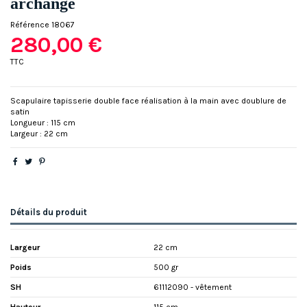
archange
Référence
18067
280,00 €
TTC
Scapulaire tapisserie double face réalisation à la main avec doublure de
satin
Longueur : 115 cm
Largeur : 22 cm
Détails du produit
Largeur
22 cm
Poids
500 gr
SH
61112090 - vêtement
Hauteur
115 cm