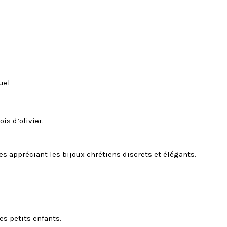
uel
is d’olivier.
es appréciant les bijoux chrétiens discrets et élégants.
es petits enfants.