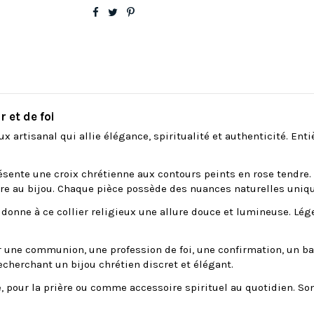
r et de foi
ux artisanal qui allie élégance, spiritualité et authenticité. Enti
ésente une croix chrétienne aux contours peints en rose tendre. A
tère au bijou. Chaque pièce possède des nuances naturelles uniqu
onne à ce collier religieux une allure douce et lumineuse. Lége
r une communion, une profession de foi, une confirmation, un ba
cherchant un bijou chrétien discret et élégant.
e, pour la prière ou comme accessoire spirituel au quotidien. So