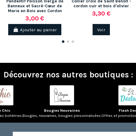
Pendentif Poisson Vierge de
Collier croix de Saint Benoît -
Banneux et Sacré-Cœur de
cordon cuir et bois d'olivier
Marie en Bois avec Cordon
3,30 €
3,00 €
Ajouter au panier
Voir
Découvrez nos autres boutiques :
e Chic
Bougies Neuvaines
Flash De
res bohèmes.
Bougies, neuvaines, bougies personnalisées.
Offres et promotio