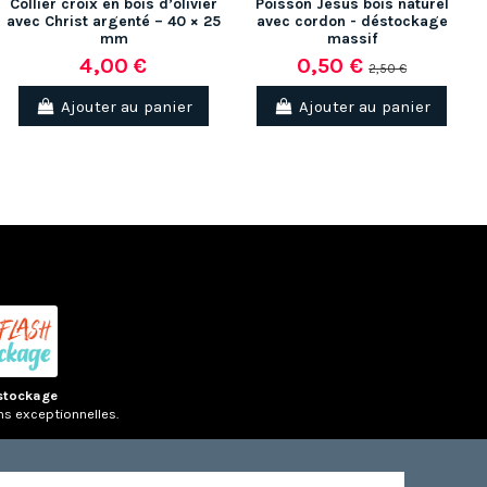
Collier croix en bois d’olivier
Poisson Jésus bois naturel
avec Christ argenté – 40 × 25
avec cordon - déstockage
mm
massif
4,00 €
0,50 €
2,50 €
Ajouter au panier
Ajouter au panier
stockage
ns exceptionnelles.