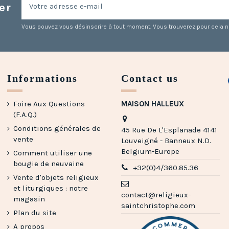
er
Vous pouvez vous désinscrire à tout moment. Vous trouverez pour cela nos
Informations
Contact us
Foire Aux Questions
MAISON HALLEUX
(F.A.Q.)
Conditions générales de
45 Rue De L'Esplanade 4141
vente
Louveigné - Banneux N.D.
Belgium-Europe
Comment utiliser une
bougie de neuvaine
+32(0)4/360.85.36
Vente d'objets religieux
et liturgiques : notre
contact@religieux-
magasin
saintchristophe.com
Plan du site
A propos