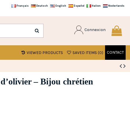
Français
Deutsch
English
Español
Italien
Nederlands
Connexion
CONTACT
VIEWED PRODUCTS
SAVED ITEMS (
0
)
 d’olivier – Bijou chrétien