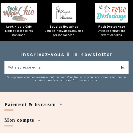
Look Hippie Chic
Bougies Neuvaines
Flash Destockage
Mode et accessoires
Bougies, neuvaines, bougies
Offres et promotions
bohèmes.
personnalisées.
exceptionnelles.
(7 avis)
Inscrivez-vous à la newsletter
Vous pouvez vous désinscrire à tout moment. Vous trouverez pour cela nos informations de
contact dans les conditions d'utilisation du site.
Paiement & livraison
Mon compte