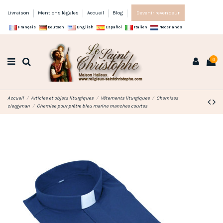
Livraison
Mentions légales
Accueil
Blog
Devenir revendeur
Français
Deutsch
English
Español
Italien
Nederlands
0
Accueil
Articles et objets liturgiques
Vêtements liturgiques
Chemises
clergyman
Chemise pour prêtre bleu marine manches courtes