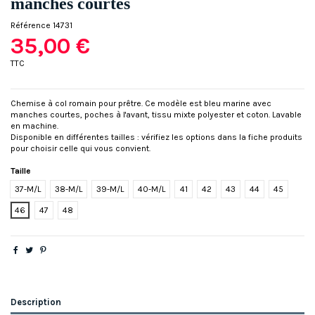
manches courtes
Référence
14731
35,00 €
TTC
Chemise à col romain pour prêtre. Ce modèle est bleu marine avec
manches courtes, poches à l'avant, tissu mixte polyester et coton. Lavable
en machine.
Disponible en différentes tailles : vérifiez les options dans la fiche produits
pour choisir celle qui vous convient.
Taille
37-M/L
38-M/L
39-M/L
40-M/L
41
42
43
44
45
46
47
48
Description