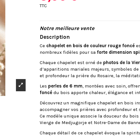
TTC
Notre meilleure vente
Description
Ce
chapelet en bois de couleur rouge foncé
es
nombreux fidèles pour sa
forte dimension spir
Chaque chapelet est orné de
photos de la Vi
d’apparitions mariales majeurs, symboles de
et profondeur la prière du Rosaire, la médita
Les
perles de 6 mm
, montées avec soin, offre
foncé
du bois apporte chaleur, élégance et int
Découvrez un magnifique chapelet en bois in
accompagner vos prières avec profondeur et s
Ce modèle unique associe la douceur du bois 
Vierge de Medjugorje et Notre-Dame de Bann
Chaque détail de ce chapelet évoque la spiritua