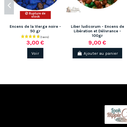
Rupture de
stock
Encens de la Vierge noire -
Liber ludicorum - Encens de
50 gr
Libération et Délivrance -
100gr
9,00 €
3,00 €
Voir
Ajouter au panier