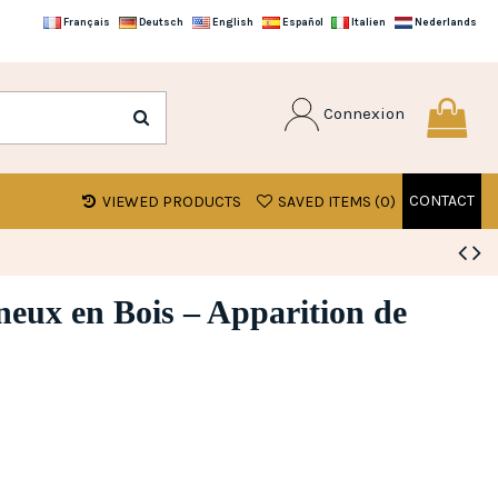
Français
Deutsch
English
Español
Italien
Nederlands
Connexion
CONTACT
VIEWED PRODUCTS
SAVED ITEMS (
0
)
eux en Bois – Apparition de