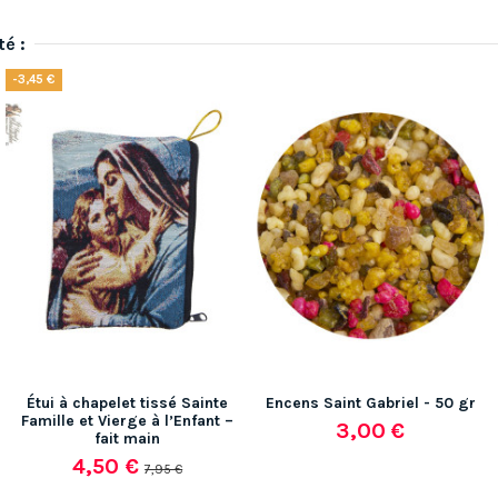
té :
-3,45 €
Étui à chapelet tissé Sainte
Encens Saint Gabriel - 50 gr
Famille et Vierge à l’Enfant –
3,00 €
fait main
4,50 €
7,95 €