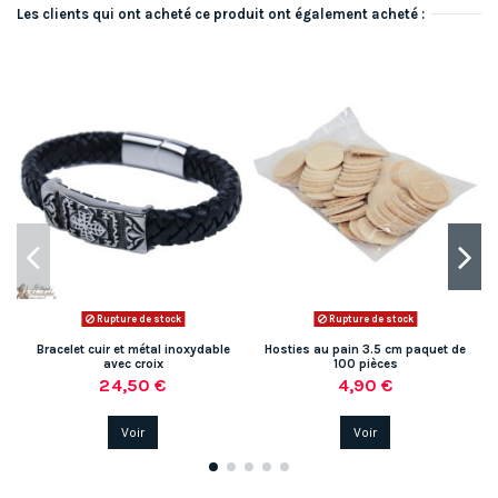
Les clients qui ont acheté ce produit ont également acheté :
-0
Rupture de stock
Rupture de stock
Bracelet cuir et métal inoxydable
Hosties au pain 3.5 cm paquet de
avec croix
100 pièces
24,50 €
4,90 €
Voir
Voir