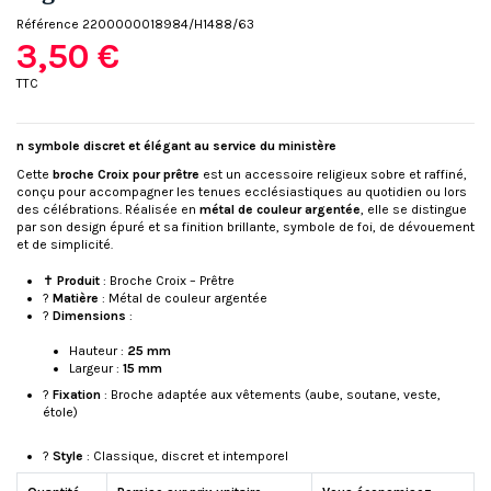
Référence
2200000018984/H1488/63
3,50 €
TTC
n symbole discret et élégant au service du ministère
Cette
broche Croix pour prêtre
est un accessoire religieux sobre et raffiné,
conçu pour accompagner les tenues ecclésiastiques au quotidien ou lors
des célébrations. Réalisée en
métal de couleur argentée
, elle se distingue
par son design épuré et sa finition brillante, symbole de foi, de dévouement
et de simplicité.
✝️
Produit
: Broche Croix – Prêtre
?
Matière
: Métal de couleur argentée
?
Dimensions
:
Hauteur :
25 mm
Largeur :
15 mm
?
Fixation
: Broche adaptée aux vêtements (aube, soutane, veste,
étole)
?️
Style
: Classique, discret et intemporel