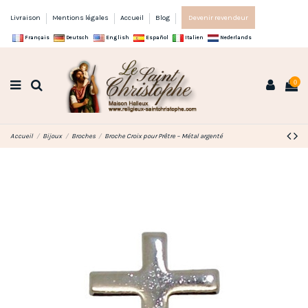
Livraison
Mentions légales
Accueil
Blog
Devenir revendeur
Français
Deutsch
English
Español
Italien
Nederlands
0
Accueil
Bijoux
Broches
Broche Croix pour Prêtre – Métal argenté