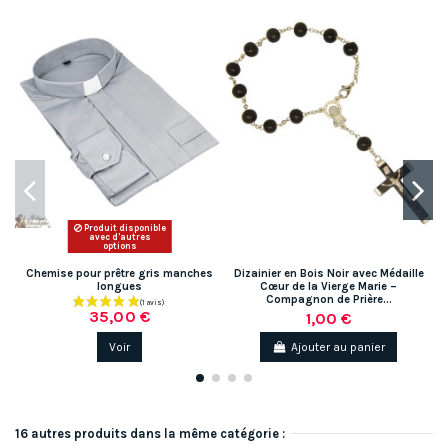
Produit disponible
avec d'autres
options
Chemise pour prêtre gris manches
Dizainier en Bois Noir avec Médaille
C
longues
Cœur de la Vierge Marie –
Compagnon de Prière...
35,00 €
1,00 €
Voir
Ajouter au panier
16 autres produits dans la même catégorie :