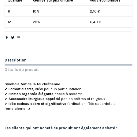
Quantité
Remise sur prix unitaire
Vous économisez
6
10%
2,10 €
12
20%
8,40 €
Description
Détails du produit
Symbole fort de la foi chrétienne
✔
Format discret
, idéal pour un port quotidien
✔
Finition argentée élégante
, facile à assortir
✔
Accessoire liturgique apprécié
par les prêtres et religieux
✔
Idée cadeau sobre et significative
(ordination, fête sacerdotale,
remerciement)
Les clients qui ont acheté ce produit ont également acheté :