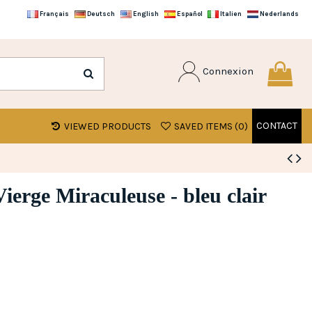
Français
Deutsch
English
Español
Italien
Nederlands
Connexion
CONTACT
VIEWED PRODUCTS
SAVED ITEMS (
0
)
ierge Miraculeuse - bleu clair