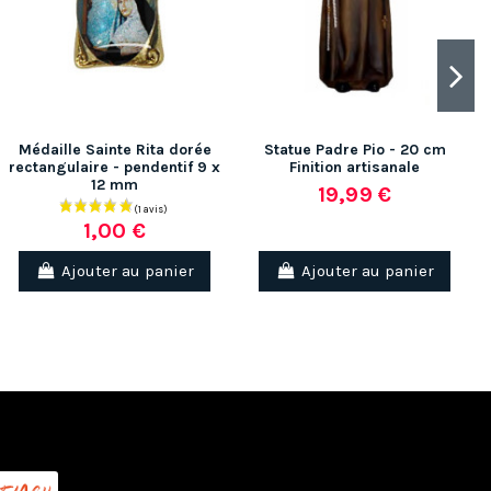
Médaille Sainte Rita dorée
Statue Padre Pio - 20 cm
rectangulaire - pendentif 9 x
Finition artisanale
12 mm
19,99 €
1,00 €
Ajouter au panier
Ajouter au panier
(1 av