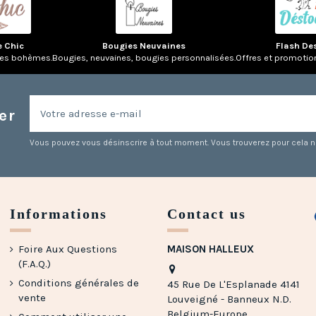
e Chic
Bougies Neuvaines
Flash De
res bohèmes.
Bougies, neuvaines, bougies personnalisées.
Offres et promotio
er
Vous pouvez vous désinscrire à tout moment. Vous trouverez pour cela nos
Informations
Contact us
Foire Aux Questions
MAISON HALLEUX
(F.A.Q.)
Conditions générales de
45 Rue De L'Esplanade 4141
vente
Louveigné - Banneux N.D.
Belgium-Europe