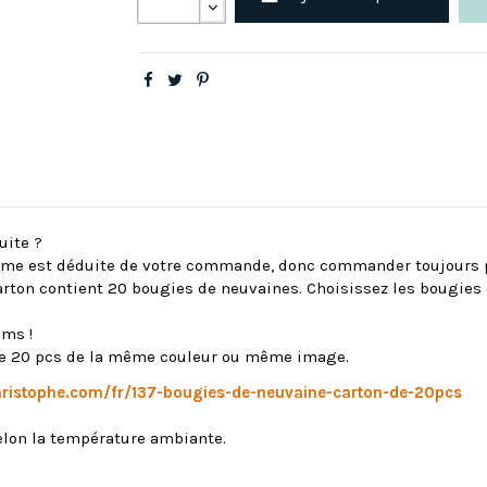
uite ?
ième est déduite de votre commande, donc commander toujours p
rton contient 20 bougies de neuvaines. Choisissez les bougies q
ums !
n de 20 pcs de la même couleur ou même image.
christophe.com/fr/137-bougies-de-neuvaine-carton-de-20pcs
selon la température ambiante.