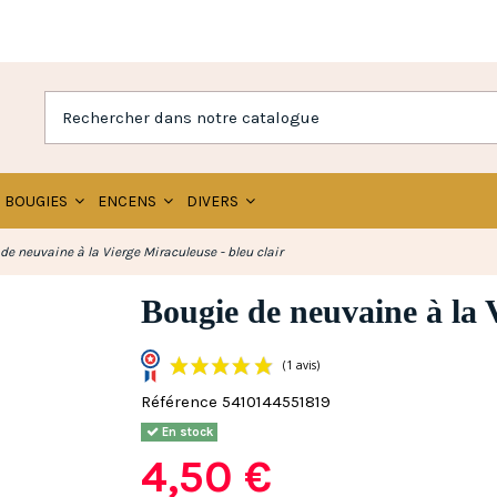
BOUGIES
ENCENS
DIVERS
de neuvaine à la Vierge Miraculeuse - bleu clair
Bougie de neuvaine à la V
Référence
5410144551819
(1 avis)
En stock
4,50 €