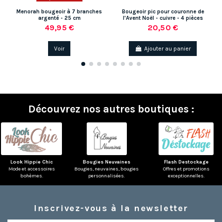
Menorah bougeoir à 7 branches
Bougeoir pic pour couronne de
argenté - 25 cm
l'Avent Noël - cuivre - 4 pièces
49,95 €
20,50 €
Voir
Ajouter au panier
Découvrez nos autres boutiques :
Look Hippie Chic
Bougies Neuvaines
Flash Destockage
Mode et accessoires
Bougies, neuvaines, bougies
Offres et promotions
bohèmes.
personnalisées.
exceptionnelles.
Inscrivez-vous à la newsletter