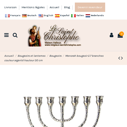
Livraison
Mentions légales
Accueil
Blog
Devenir revendeur
Français
Deutsch
English
Español
Italien
Nederlands
0
Accueil
Bougeoirs et lanternes
Bougeoirs
Menorah bougeoir à 7 branches
couleur argenté hauteur 30 cm