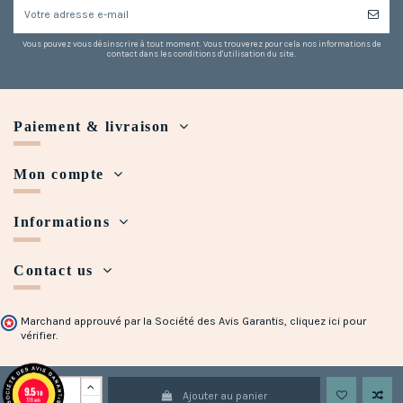
Vous pouvez vous désinscrire à tout moment. Vous trouverez pour cela nos informations de
contact dans les conditions d'utilisation du site.
Paiement & livraison
Mon compte
Informations
Contact us
Marchand approuvé par la Société des Avis Garantis,
cliquez ici pour
vérifier
.
Copyright © 2018 - 2023 Maison Halleux. Developed with
by
Open Presta
9.5
/10
Ajouter au panier
728 avis