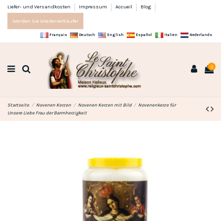
Liefer- und Versandkosten
Impressum
Accueil
Blog
Werden Sie Wiederverkäufer
Français
Deutsch
English
Español
Italien
Nederlands
0
Startseite
Novenen Kerzen
Novenen Kerzen mit Bild
Novenenkerze für
Unsere Liebe Frau der Barmherzigkeit