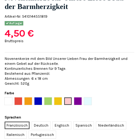
der Barmherzigkeit
Artikel-Nr.
5410144551819
Auf Lager
4,50 €
Bruttopreis
Novenenkerze mit dem Bild Unserer Lieben Frau der Barmherzigkeit und
einem Gebet auf der Rückseite.
Kontinuierliches Brennen für 9 Tage.
Bestehend aus Pflanzenöl.
Abmessungen: 6 x 18 cm
Gewicht: 520g
Farbe
Weiß
Rot
Orange
Blau
Grün
Gelb
Rose
Violett
Hellblau
Sprachen
Französisch
Deutsch
Englisch
Spanisch
Niederländisch
Italienisch
Portugiesisch