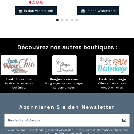
4,50 €
In den Warenkorb
In den Warenkorb
Découvrez nos autres boutiques :
Look Hippie Chic
Bougies Neuvaines
Flash Destockage
Mode et accessoires
Bougies, neuvaines, bougies
Offres et promotions
bohèmes.
personnalisées.
exceptionnelles.
Abonnieren Sie den Newsletter
Sie können Ihr Einverständnis jederzeit widerrufen. Unsere Kontaktinformationen finden Sie
u. a. in der Datenschutzerklärung.