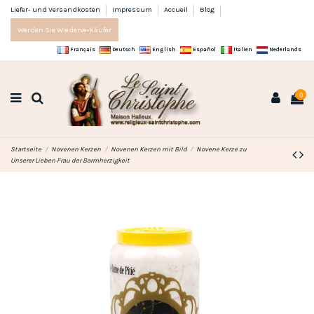
Liefer- und Versandkosten
Impressum
Accueil
Blog
Werden Sie Wiederverkäufer
Français
Deutsch
English
Español
Italien
Nederlands
0
Startseite
Novenen Kerzen
Novenen Kerzen mit Bild
Novene Kerze zu
Unserer Lieben Frau der Barmherzigkeit