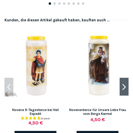
Kunden, die diesen Artikel gekauft haben, kauften auch ...
-
Novene 9-Tageskerze bei Heil
Novenenkerze für Unsere Liebe Frau
M
Expedit
vom Berge Karmel
4,50 €
4,50 €