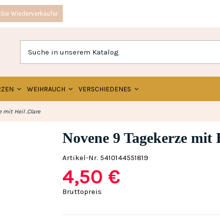
Sie Wiederverkäufer
RZEN
WEIHRAUCH
VERSCHIEDENES
mit Heil .Clare
Novene 9 Tagekerze mit H
Artikel-Nr.
5410144551819
4,50 €
Bruttopreis