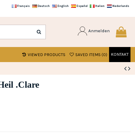
Français
Deutsch
English
Español
Italien
Nederlands
Anmelden
KONTAKT
VIEWED PRODUCTS
SAVED ITEMS (
0
)
eil .Clare