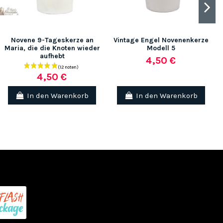
Novene 9-Tageskerze an
Vintage Engel Novenenkerze
Maria, die die Knoten wieder
Modell 5
aufhebt
4,50 €
(12 no
4,50 €
In den Warenkorb
In den Warenkorb