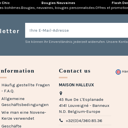
e Chic
Bougies Neuvaines
Flash De
res bohèmes.
Bougies, neuvaines, bougies personnalisées.
Offres et promotio
letter
Sie können Ihr Einverständnis jederzeit widerrufen. Unsere Kontak
Information
Contact us
Hän
Häufig gestellte Fragen
MAISON HALLEUX
- F.A.Q.
Allgemeine
45 Rue De L'Esplanade
Geschäftsbedingungen
4141 Louveigné - Banneux
N.D. Belgium-Europe
Wie man eine Novene-
Kerze verwendet
+32(0)4/360.85.36
Geschäfte