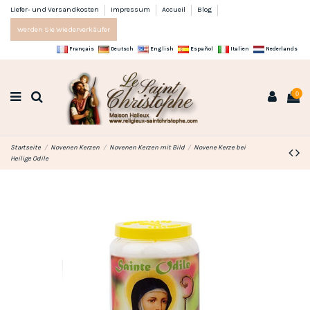
Liefer- und Versandkosten
Impressum
Accueil
Blog
Werden Sie Wiederverkäufer
Français
Deutsch
English
Español
Italien
Nederlands
0
Startseite
Novenen Kerzen
Novenen Kerzen mit Bild
Novene Kerze bei
Heilige Odile