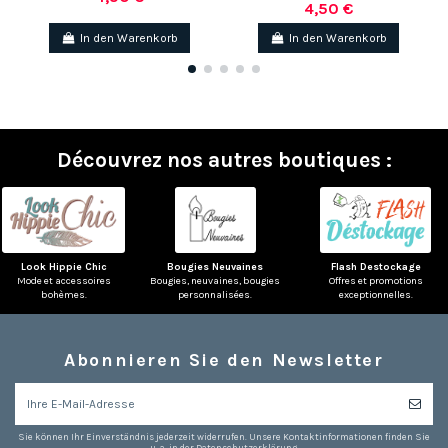
4,50 €
In den Warenkorb
In den Warenkorb
Découvrez nos autres boutiques :
Look Hippie Chic
Bougies Neuvaines
Flash Destockage
Mode et accessoires
Bougies, neuvaines, bougies
Offres et promotions
bohèmes.
personnalisées.
exceptionnelles.
Abonnieren Sie den Newsletter
Sie können Ihr Einverständnis jederzeit widerrufen. Unsere Kontaktinformationen finden Sie
u. a. in der Datenschutzerklärung.