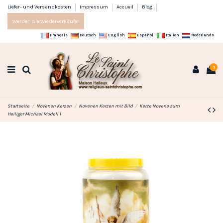
Liefer- und Versandkosten
Impressum
Accueil
Blog
Werden Sie Wiederverkäufer
Français
Deutsch
English
Español
Italien
Nederlands
0
Startseite
Novenen Kerzen
Novenen Kerzen mit Bild
Kerze Novene zum
Heiliger Michael Modell 1