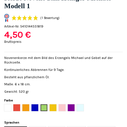
Modell 1
Artikel-Nr.
5410144551819
4,50 €
Bruttopreis
Novenenkerze mit dem Bild des Erzengels Michael und Gebet auf der
Rückseite.
(1 Bewertung)
Kontinuierliches Abbrennen für 9 Tage.
Besteht aus pflanzlichem Öl.
Maße: 6 x 18 cm.
Gewicht: 520 gr
Farbe
Weiß
Rot
Orange
Blau
Grün
Gelb
Rose
Violett
Hellblau
Sprachen