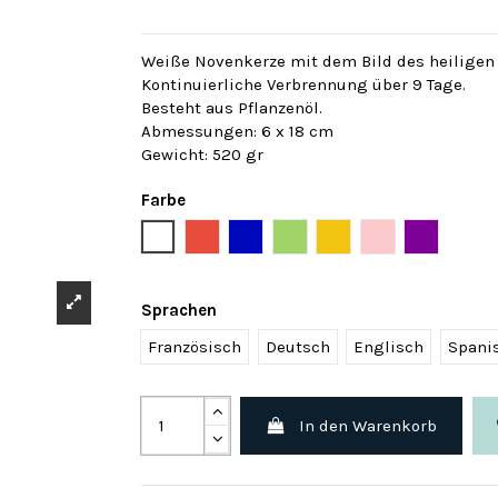
Weiße Novenkerze mit dem Bild des heilige
Kontinuierliche Verbrennung über 9 Tage.
Besteht aus Pflanzenöl.
Abmessungen: 6 x 18 cm
Gewicht: 520 gr
Farbe
Weiß
Rot
Blau
Grün
Gelb
Rose
Violett
Sprachen
Französisch
Deutsch
Englisch
Spani
In den Warenkorb