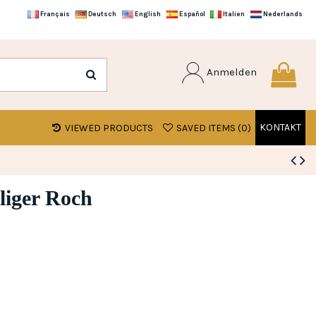
Français
Deutsch
English
Español
Italien
Nederlands
Anmelden
KONTAKT
VIEWED PRODUCTS
SAVED ITEMS (
0
)
liger Roch
gen)