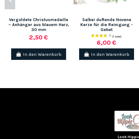
Vergoldete Christusmedaille
Salbei duftende Novene
– Anhänger aus blauem Harz,
Kerze für die Reinigung -
30 mm
Gebet
2,50 €
6,00 €
In den Warenkorb
In den Warenkorb
(3 noten)
Look Hippi