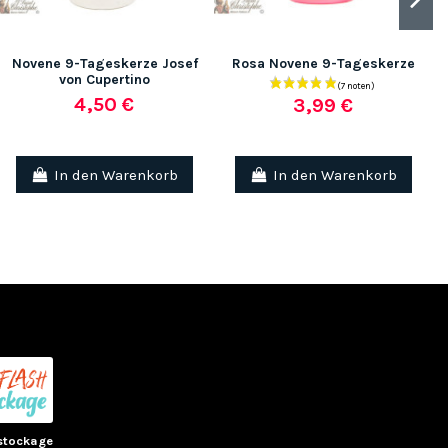
Novene 9-Tageskerze Josef
Rosa Novene 9-Tageskerze
von Cupertino
4,50 €
3,99 €
In den Warenkorb
In den Warenkorb
(1 note)
(1 no
stockage