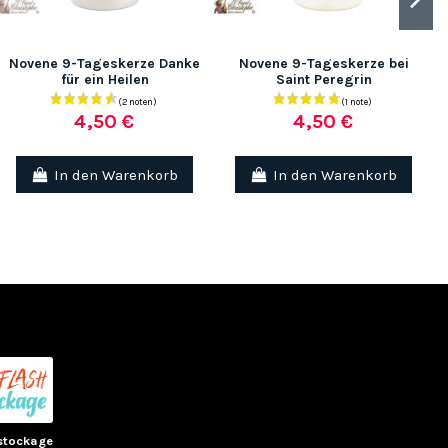
Novene 9-Tageskerze Danke
Novene 9-Tageskerze bei
für ein Heilen
Saint Peregrin
4,50 €
4,50 €
In den Warenkorb
In den Warenkorb
(1 note)
(1 no
stockage