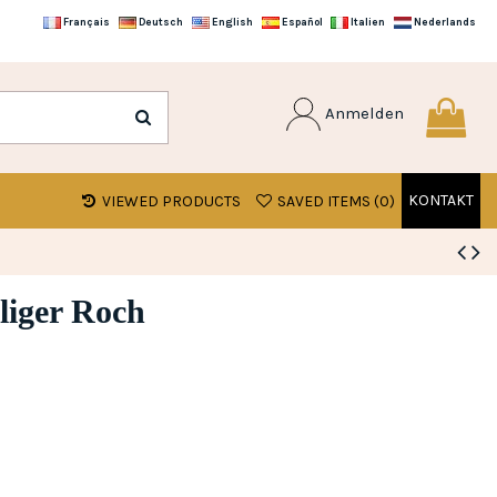
Français
Deutsch
English
Español
Italien
Nederlands
Anmelden
KONTAKT
VIEWED PRODUCTS
SAVED ITEMS (
0
)
liger Roch
gen)