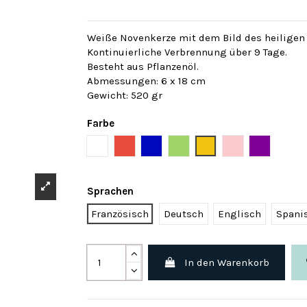
Weiße Novenkerze mit dem Bild des heilige
Kontinuierliche Verbrennung über 9 Tage.
Besteht aus Pflanzenöl.
Abmessungen: 6 x 18 cm
Gewicht: 520 gr
Farbe
Weiß
Rot
Blau
Grün
Gelb
Rose
Violett
Sprachen
Französisch
Deutsch
Englisch
Spani
In den Warenkorb