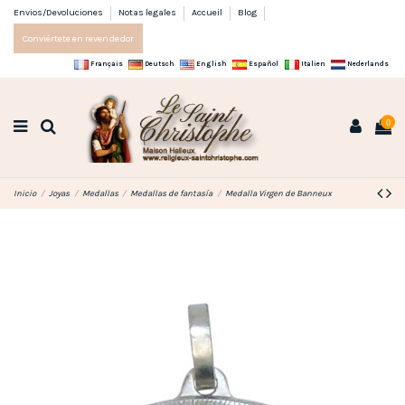
Envios/Devoluciones
Notas legales
Accueil
Blog
Conviértete en revendedor
Français
Deutsch
English
Español
Italien
Nederlands
0
Inicio
Joyas
Medallas
Medallas de fantasía
Medalla Virgen de Banneux