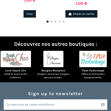
1,00 €
1,00 €
View
Añadir al carrito
Découvrez nos autres boutiques :
Look Hippie Chic
Bougies Neuvaines
Flash Destockage
Mode et accessoires
Bougies, neuvaines, bougies
Offres et promotions
bohèmes.
personnalisées.
exceptionnelles.
Sign up to newsletter