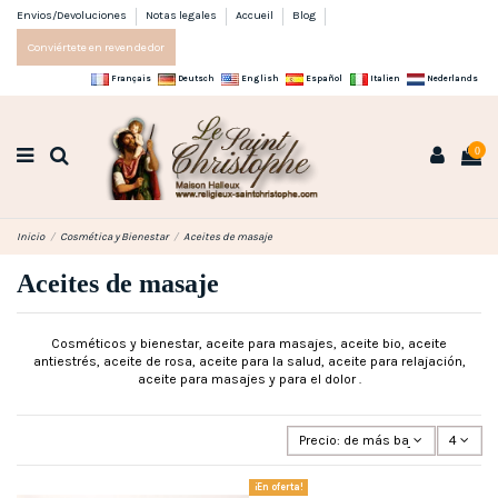
Envios/Devoluciones
Notas legales
Accueil
Blog
Conviértete en revendedor
Français
Deutsch
English
Español
Italien
Nederlands
0
Inicio
Cosmética y Bienestar
Aceites de masaje
Aceites de masaje
Cosméticos y bienestar, aceite para masajes, aceite bio, aceite
antiestrés, aceite de rosa, aceite para la salud, aceite para relajación,
aceite para masajes y para el dolor .
Precio: de más bajo a más alto
4
¡En oferta!