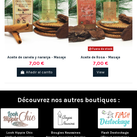
Fuera de stock
Aceite de canela y naranja - Masaje
Aceite de Rosa - Masaje
7,00 €
7,00 €
Añadir al carrito
View
Découvrez nos autres boutiques :
Look Hippie Chic
Bougies Neuvaines
Flash Destockage