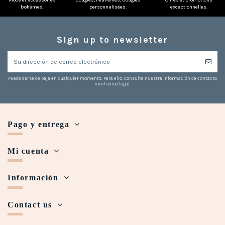
Mode et accessoires
Bougies, neuvaines, bougies
Offres et promotions
bohèmes.
personnalisées.
exceptionnelles.
Sign up to newsletter
Puede darse de baja en cualquier momento. Para ello, consulte nuestra información de contacto
en el aviso legal.
Pago y entrega
Mi cuenta
Información
Contact us