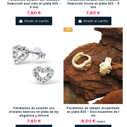
Swarovski azul cielo en plata 925 –
Swarovski fucsia en plata 925 – 9
9 mm
mm
7,80 €
7,80 €
Añadir al carrito
Añadir al carrito
-50%
Pendientes de corazón con
Pendientes de caballo encabritado
cristales blancos en plata de ley:
en plata 925 – Aros ecuestres de 1
elegancia y ternura
cm
7,80 €
8,50 €
16,99 €