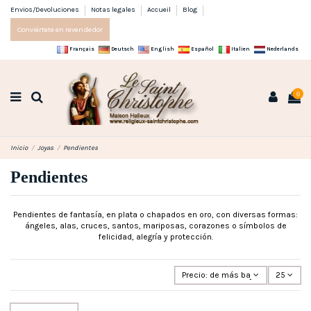
Envios/Devoluciones
Notas legales
Accueil
Blog
Conviértete en revendedor
Français
Deutsch
English
Español
Italien
Nederlands
0
Inicio
Joyas
Pendientes
Pendientes
Pendientes de fantasía, en plata o chapados en oro, con diversas formas:
ángeles, alas, cruces, santos, mariposas, corazones o símbolos de
felicidad, alegría y protección.
Precio: de más bajo a más alto
25