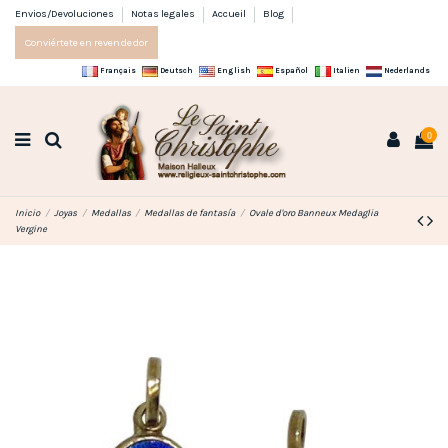
Envios/Devoluciones
Notas legales
Accueil
Blog
Conviértete en revendedor
Français
Deutsch
English
Español
Italien
Nederlands
0
Inicio
Joyas
Medallas
Medallas de fantasía
Ovale d'oro Banneux Medaglia
Vergine