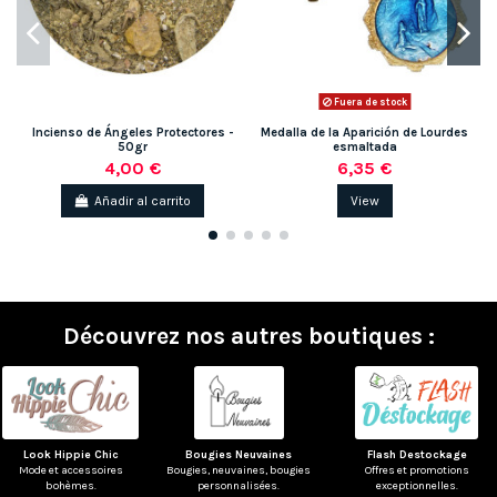
Fuera de stock
Incienso de Ángeles Protectores -
Medalla de la Aparición de Lourdes
50gr
esmaltada
4,00 €
6,35 €
Añadir al carrito
View
Découvrez nos autres boutiques :
Look Hippie Chic
Bougies Neuvaines
Flash Destockage
Mode et accessoires
Bougies, neuvaines, bougies
Offres et promotions
bohèmes.
personnalisées.
exceptionnelles.