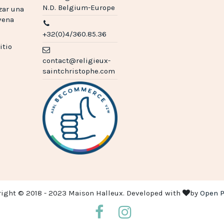
N.D. Belgium-Europe
zar una
vena
+32(0)4/360.85.36
itio
contact@religieux-
saintchristophe.com
right © 2018 - 2023 Maison Halleux. Developed with
by
Open P