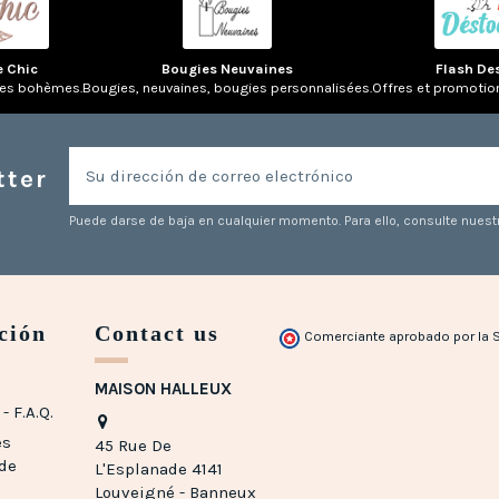
e Chic
Bougies Neuvaines
Flash De
res bohèmes.
Bougies, neuvaines, bougies personnalisées.
Offres et promotio
tter
Puede darse de baja en cualquier momento. Para ello, consulte nuestr
ción
Contact us
Comerciante aprobado por la 
MAISON HALLEUX
- F.A.Q.
es
45 Rue De
 de
L'Esplanade 4141
Louveigné - Banneux