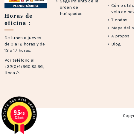
Seguimiento de la
Cómo utili
orden de
vela de no
huéspedes
Horas de
Tiendas
oficina :
Mapa del s
A propos
De lunes a jueves
de 9 a 12 horas y de
Blog
13 a 17 horas.
Por teléfono al
+32(0)4/360.85.36,
línea 2.
9.5
/10
Copy
728 avis