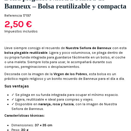
Banneux – Bolsa reutilizable y compacta
Referencia
17197
2,50 €
Impuestos incluidos
Lleve siempre consigo el recuerdo de
Nuestra Señora de Banneux
con esta
bolsa plegable reutilizable
. Ligera y poco voluminosa, se pliega dentro de
su propia funda integrada para guardarse fácilmente en un bolso, el coche
o una maleta. Siempre lista para usar, le acompañará durante sus
compras, peregrinaciones o desplazamientos.
Decorada con la imagen de la
Virgen de los Pobres
, esta bolsa es un
práctico regalo religioso y un bonito recuerdo de Banneux para el día a día.
Sus ventajas
✓ Se pliega en su funda integrada para ocupar el mínimo espacio.
✓ Ligera, reutilizable e ideal para compras y viajes.
✓ Disponible en
naranja, rosa y fucsia
, con la imagen de Nuestra
Señora de Banneux.
Características técnicas:
Dimensiones:
37 × 35 cm
Peso:
30 g