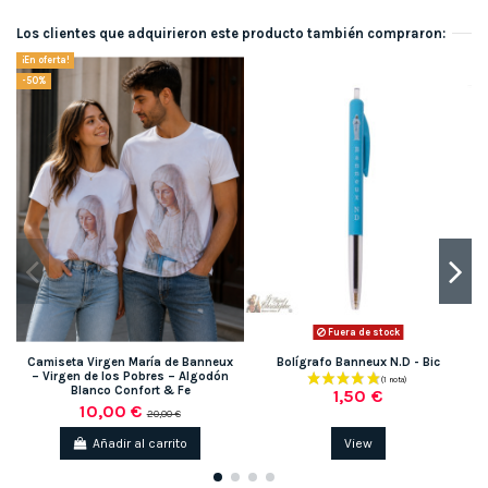
Los clientes que adquirieron este producto también compraron:
¡En oferta!
-50%
Fuera de stock
Camiseta Virgen María de Banneux
Bolígrafo Banneux N.D - Bic
– Virgen de los Pobres – Algodón
Blanco Confort & Fe
1,50 €
10,00 €
20,00 €
Añadir al carrito
View