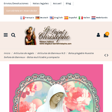
Envios/Devoluciones
Notas legales
Accueil
Blog
Conviértete en revendedor
Français
Deutsch
English
Español
Italien
Nederlands
0
Inicio
Artículos de regalo
Artículos de Banneux N.D
Bolsa plegable Nuestra
Señora de Banneux – Bolsa reutilizable y compacta