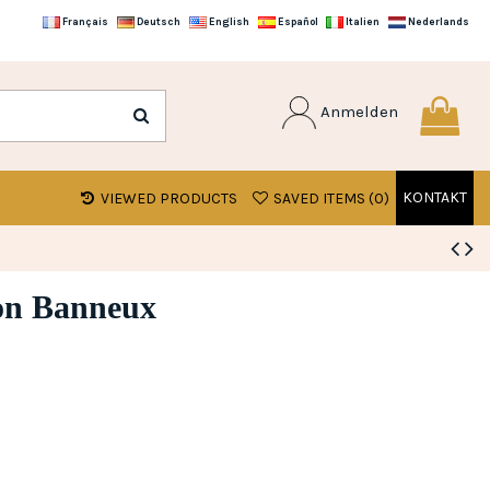
Français
Deutsch
English
Español
Italien
Nederlands
Anmelden
KONTAKT
VIEWED PRODUCTS
SAVED ITEMS (
0
)
von Banneux