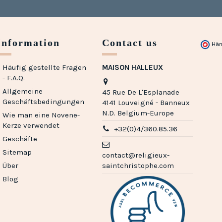
Information
Contact us
Hän
Häufig gestellte Fragen
MAISON HALLEUX
- F.A.Q.
Allgemeine
45 Rue De L'Esplanade
Geschäftsbedingungen
4141 Louveigné - Banneux
N.D. Belgium-Europe
Wie man eine Novene-
Kerze verwendet
+32(0)4/360.85.36
Geschäfte
Sitemap
contact@religieux-
Über
saintchristophe.com
Blog