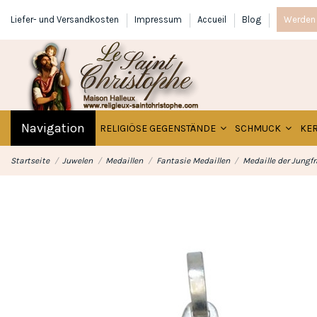
Liefer- und Versandkosten
Impressum
Accueil
Blog
Werden 
Navigation
RELIGIÖSE GEGENSTÄNDE
SCHMUCK
KE
Startseite
Juwelen
Medaillen
Fantasie Medaillen
Medaille der Jungf