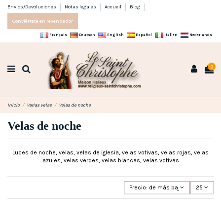
Envios/Devoluciones
Notas legales
Accueil
Blog
Conviértete en revendedor
Français
Deutsch
English
Español
Italien
Nederlands
0
Inicio
Varias velas
Velas de noche
Velas de noche
Luces de noche, velas, velas de iglesia, velas votivas, velas rojas, velas
azules, velas verdes, velas blancas, velas votivas
Precio: de más bajo a más alto
25