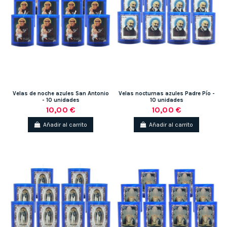
Velas de noche azules San Antonio
Velas nocturnas azules Padre Pío -
- 10 unidades
10 unidades
10,00 €
10,00 €
Añadir al carrito
Añadir al carrito