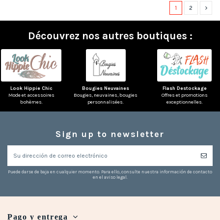
1
2
Découvrez nos autres boutiques :
Look Hippie Chic
Bougies Neuvaines
Flash Destockage
Mode et accessoires
Bougies, neuvaines, bougies
Offres et promotions
bohèmes.
personnalisées.
exceptionnelles.
Sign up to newsletter
Puede darse de baja en cualquier momento. Para ello, consulte nuestra información de contacto
en el aviso legal.
Pago y entrega