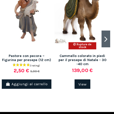
Rupture de
stock
Pastore con pecora –
Cammello colorato in piedi
Figurina per presepe (12 cm)
per il presepe di Natale - 30
-40 cm
139,00 €
2,50 €
5,00 €
Aggiungi al carrello
View