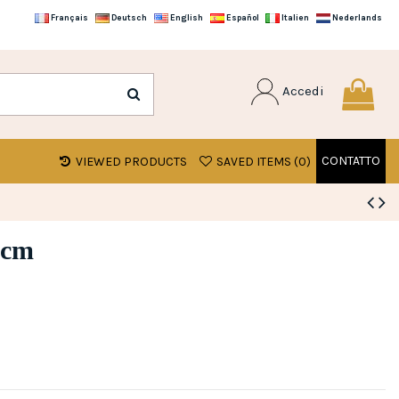
Français
Deutsch
English
Español
Italien
Nederlands
Accedi
CONTATTO
VIEWED PRODUCTS
SAVED ITEMS (
0
)
 cm