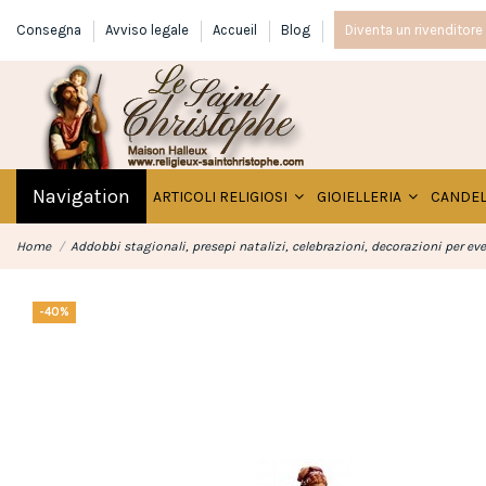
Consegna
Avviso legale
Accueil
Blog
Diventa un rivenditore
Navigation
ARTICOLI RELIGIOSI
GIOIELLERIA
CANDE
Home
Addobbi stagionali, presepi natalizi, celebrazioni, decorazioni per ev
-40%