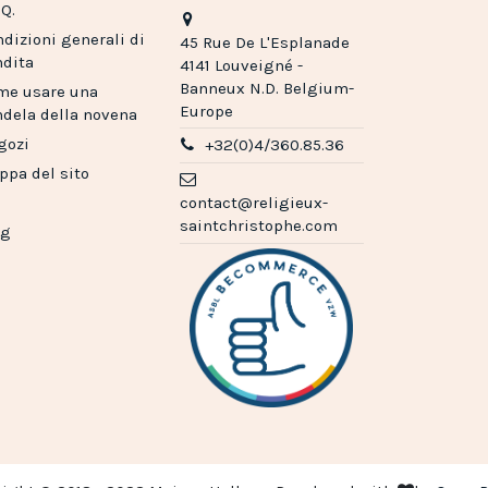
.Q.
dizioni generali di
45 Rue De L'Esplanade
ndita
4141 Louveigné -
Banneux N.D. Belgium-
me usare una
Europe
dela della novena
gozi
+32(0)4/360.85.36
pa del sito
contact@religieux-
saintchristophe.com
og