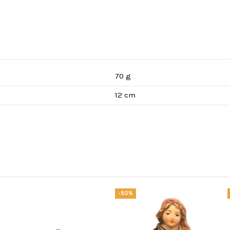
70 g
12 cm
-50%