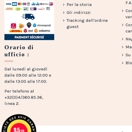
F.A
Per la storia
Con
Gli indirizzi
ve
Tracking dell'ordine
Co
guest
can
Ne
Orario di
Map
ufficio :
Su
Bl
Dal lunedì al giovedì
dalle 09:00 alle 12:00 e
dalle 13:00 alle 17:00.
Per telefono al
+32(0)4/360.85.36,
linea 2.
9.5
/10