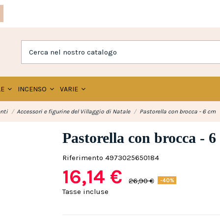
LE
INCENSO
VARIE
enti
Accessori e figurine del Villaggio di Natale
Pastorella con brocca - 6 cm
Pastorella con brocca - 6
Riferimento
4973025650184
16,14 €
26,90 €
-40%
Tasse incluse