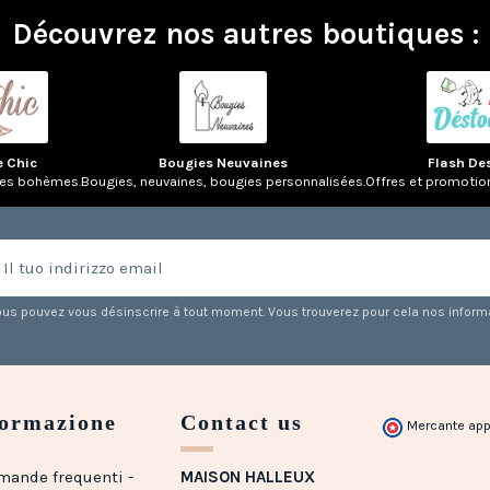
Découvrez nos autres boutiques :
e Chic
Bougies Neuvaines
Flash De
res bohèmes.
Bougies, neuvaines, bougies personnalisées.
Offres et promotio
us pouvez vous désinscrire à tout moment. Vous trouverez pour cela nos informati
formazione
Contact us
Mercante app
mande frequenti -
MAISON HALLEUX