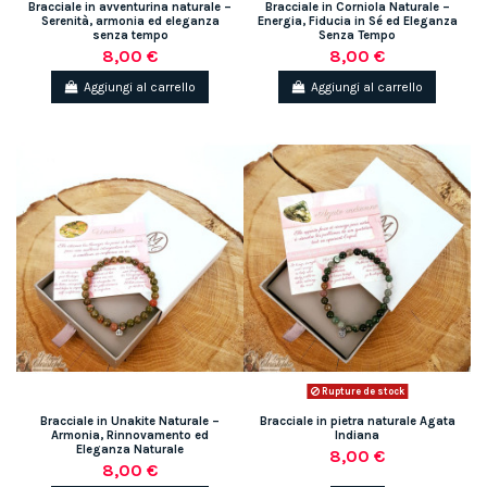
Bracciale in avventurina naturale –
Bracciale in Corniola Naturale –
Serenità, armonia ed eleganza
Energia, Fiducia in Sé ed Eleganza
senza tempo
Senza Tempo
8,00 €
8,00 €
Aggiungi al carrello
Aggiungi al carrello
Rupture de stock
Bracciale in Unakite Naturale –
Bracciale in pietra naturale Agata
Armonia, Rinnovamento ed
Indiana
Eleganza Naturale
8,00 €
8,00 €