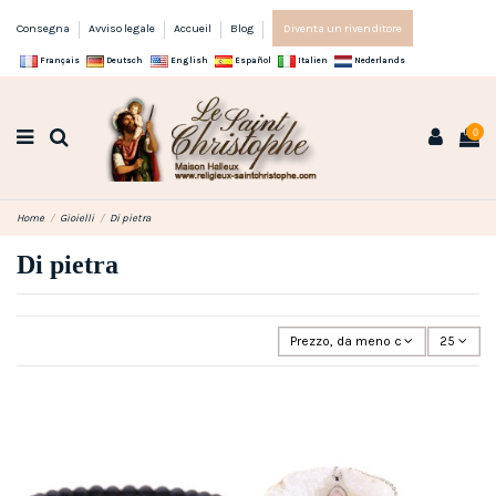
Consegna
Avviso legale
Accueil
Blog
Diventa un rivenditore
Français
Deutsch
English
Español
Italien
Nederlands
0
Home
Gioielli
Di pietra
Di pietra
Prezzo, da meno caro a più caro
25