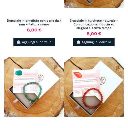
Bracciale in ametista con perle da 4
Bracciale in turchese naturale –
mm – Fatto a mano
Comunicazione, fiducia ed
eleganza senza tempo
8,00 €
8,00 €
Aggiungi al carrello
Aggiungi al carrello