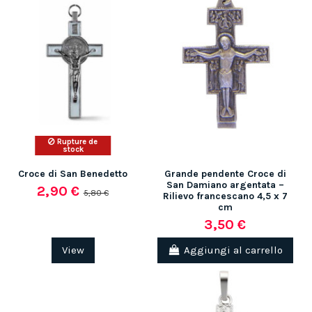
Rupture de
stock
Croce di San Benedetto
Grande pendente Croce di
San Damiano argentata –
2,90 €
5,80 €
Rilievo francescano 4,5 x 7
cm
3,50 €
View
Aggiungi al carrello