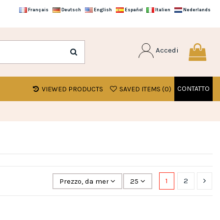
Français
Deutsch
English
Español
Italien
Nederlands
Accedi
CONTATTO
VIEWED PRODUCTS
SAVED ITEMS (
0
)
1
2
Prezzo, da meno caro a più caro
25