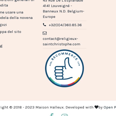
45 Rue De L'Esplanade
ndita
4141 Louveigné -
Banneux N.D. Belgium-
me usare una
Europe
dela della novena
gozi
+32(0)4/360.85.36
pa del sito
contact@religieux-
saintchristophe.com
og
right © 2018 - 2023 Maison Halleux. Developed with
by
Open P