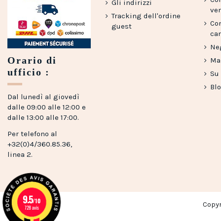
Gli indirizzi
ve
Tracking dell'ordine
Co
guest
can
Ne
Orario di
Map
ufficio :
Su
Bl
Dal lunedì al giovedì
dalle 09:00 alle 12:00 e
dalle 13:00 alle 17:00.
Per telefono al
+32(0)4/360.85.36,
linea 2.
9.5
/10
Copy
728 avis