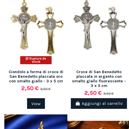
Rupture de
stock
Ciondolo a forma di croce di
Croce di San Benedetto
San Benedetto placcata oro
placcata in argento con
con smalto giallo - 3 x 5 cm
smalto giallo fluorescente -
3 x 5 cm
2,50 €
3,50 €
2,50 €
3,50 €
View
Aggiungi al carrello