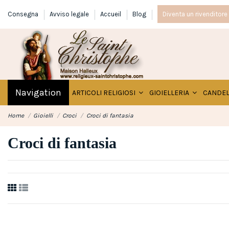
Consegna
Avviso legale
Accueil
Blog
Diventa un rivenditore
Navigation
ARTICOLI RELIGIOSI
GIOIELLERIA
CANDE
Home
Gioielli
Croci
Croci di fantasia
Croci di fantasia