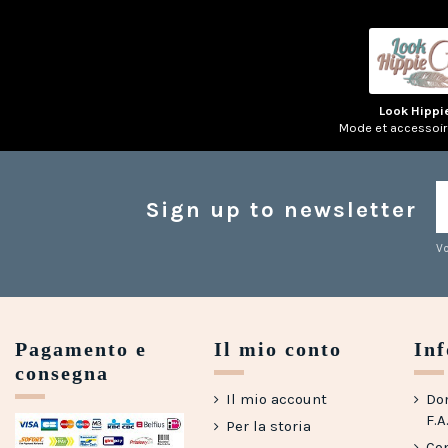
Look Hippi
Mode et accessoi
Sign up to newsletter
Vo
Pagamento e
Il mio conto
In
consegna
Il mio account
Do
F.A
Per la storia
Con