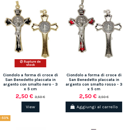
Rupture de
stock
Ciondolo a forma di croce di
Ciondolo a forma di croce di
San Benedetto placcata in
San Benedetto placcata in
argento con smalto nero - 3
argento con smalto rosso - 3
x 5 cm
x 5 cm
2,50 €
2,50 €
3,50 €
3,50 €
(1 rating)
View
Aggiungi al carrello
-50%