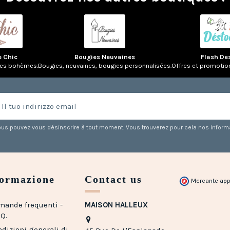
e Chic
Bougies Neuvaines
Flash De
res bohèmes.
Bougies, neuvaines, bougies personnalisées.
Offres et promotio
us pouvez vous désinscrire à tout moment. Vous trouverez pour cela nos informati
formazione
Contact us
Mercante app
mande frequenti -
MAISON HALLEUX
.Q.
dizioni generali di