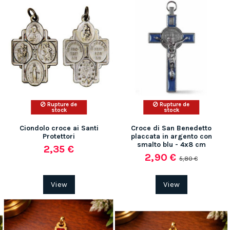
Rupture de
Rupture de
stock
stock
Ciondolo croce ai Santi
Croce di San Benedetto
Protettori
placcata in argento con
smalto blu - 4x8 cm
2,35 €
2,90 €
5,80 €
View
View