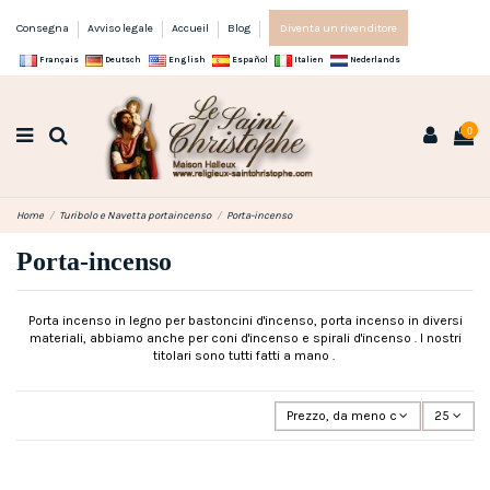
Consegna
Avviso legale
Accueil
Blog
Diventa un rivenditore
Français
Deutsch
English
Español
Italien
Nederlands
0
Home
Turibolo e Navetta portaincenso
Porta-incenso
Porta-incenso
Porta incenso in legno per bastoncini d'incenso, porta incenso in diversi
materiali, abbiamo anche per coni d'incenso e spirali d'incenso . I nostri
titolari sono tutti fatti a mano .
Prezzo, da meno caro a più caro
25