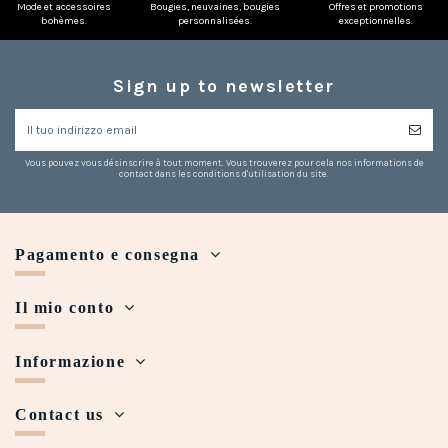
Mode et accessoires
Bougies, neuvaines, bougies
Offres et promotions
bohèmes.
personnalisées.
exceptionnelles.
Sign up to newsletter
Vous pouvez vous désinscrire à tout moment. Vous trouverez pour cela nos informations de
contact dans les conditions d'utilisation du site.
Pagamento e consegna
Il mio conto
Informazione
Contact us