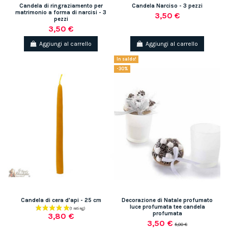
Candela di ringraziamento per
Candela Narciso - 3 pezzi
matrimonio a forma di narcisi - 3
3,50 €
pezzi
3,50 €
Aggiungi al carrello
Aggiungi al carrello
In saldo!
-30%
Candela di cera d'api - 25 cm
Decorazione di Natale profumato
luce profumata tee candela
profumata
3,80 €
3,50 €
5,00 €