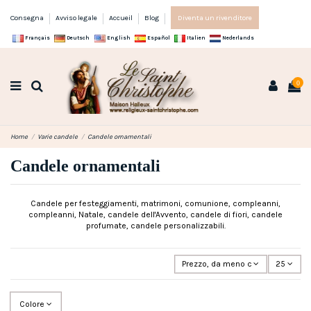
Consegna
Avviso legale
Accueil
Blog
Diventa un rivenditore
Français
Deutsch
English
Español
Italien
Nederlands
0
Home
Varie candele
Candele ornamentali
Candele ornamentali
Candele per festeggiamenti, matrimoni, comunione, compleanni,
compleanni, Natale, candele dell'Avvento, candele di fiori, candele
profumate, candele personalizzabili.
Prezzo, da meno caro a più caro
25
Colore