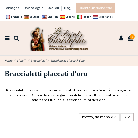
Consegna
Avviso legale
Accueil
Blog
Diventa un rivenditore
Français
Deutsch
English
Español
Italien
Nederlands
0
Home
Gioielli
Braccialetti
Braccialetti placcati d'oro
Braccialetti placcati d'oro
Braccialetti placcati in oro con simboli di protezione o felicità, immagini di
santi o croci. Scopri la nostra gamma di braccialetti placcati in oro per
adornare i tuoi polsi secondo i tuoi desideri!
Prezzo, da meno caro a più caro
17