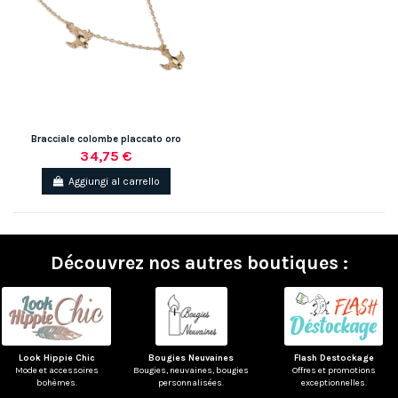
Bracciale colombe placcato oro
34,75 €
Aggiungi al carrello
Découvrez nos autres boutiques :
Look Hippie Chic
Bougies Neuvaines
Flash Destockage
Mode et accessoires
Bougies, neuvaines, bougies
Offres et promotions
bohèmes.
personnalisées.
exceptionnelles.