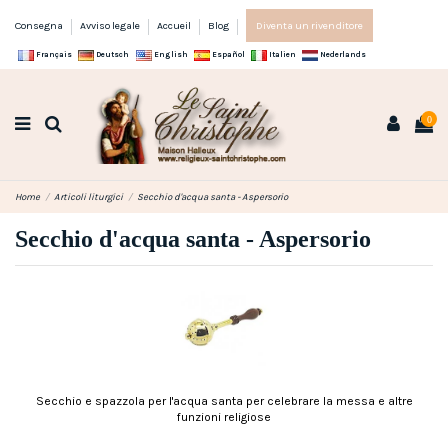
Consegna
Avviso legale
Accueil
Blog
Diventa un rivenditore
Français
Deutsch
English
Español
Italien
Nederlands
0
Home
Articoli liturgici
Secchio d'acqua santa - Aspersorio
Secchio d'acqua santa - Aspersorio
Secchio e spazzola per l'acqua santa per celebrare la messa e altre
funzioni religiose