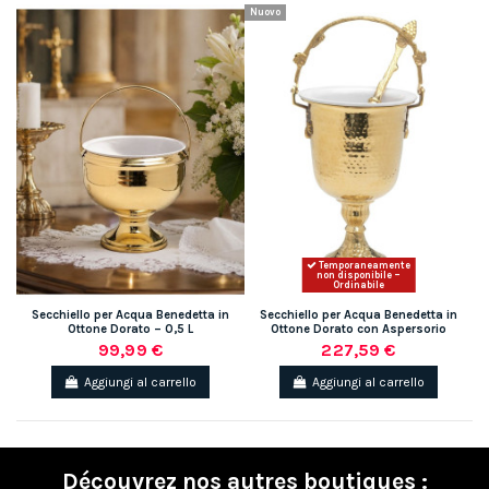
Nuovo
Temporaneamente
non disponibile –
Ordinabile
Secchiello per Acqua Benedetta in
Secchiello per Acqua Benedetta in
Ottone Dorato – 0,5 L
Ottone Dorato con Aspersorio
99,99 €
227,59 €
Aggiungi al carrello
Aggiungi al carrello
Découvrez nos autres boutiques :