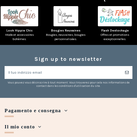
(1 rating)
Look Hippie Chic
Bougies Neuvaines
Flash Destockage
Mode et accessoires
Bougies, neuvaines, bougies
Offres et promotions
bohèmes.
personnalisées.
exceptionnelles.
Sign up to newsletter
Vous pouvez vous désinscrire à tout moment. Vous trouverez pour cela nos informations de
contact dans les conditions d'utilisation du site.
Pagamento e consegna
Il mio conto