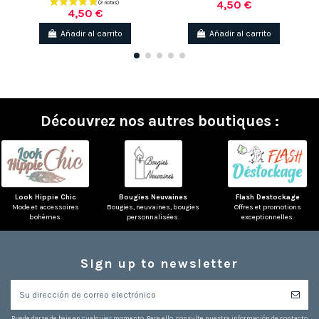
4,50 €
4,50 €
Añadir al carrito
Añadir al carrito
Découvrez nos autres boutiques :
Look Hippie Chic
Bougies Neuvaines
Flash Destockage
Mode et accessoires
Bougies, neuvaines, bougies
Offres et promotions
bohèmes.
personnalisées.
exceptionnelles.
Sign up to newsletter
Puede darse de baja en cualquier momento. Para ello, consulte nuestra información de contacto