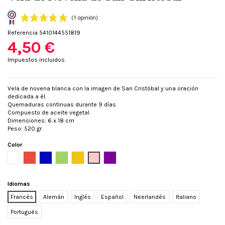
Referencia
5410144551819
4,50 €
Impuestos incluidos
Vela de novena blanca con la imagen de San Cristóbal y una oración
dedicada a él.
(1 opinión)
Quemaduras continuas durante 9 días.
Compuesto de aceite vegetal.
Dimensiones: 6 x 18 cm
Peso: 520 gr.
Color
Blanco
Rojo
Azul
Verde
Amarillo
Rosa
Púrpura
Idiomas
Francés
Alemán
Inglés
Español
Neerlandés
Italiano
Portugués