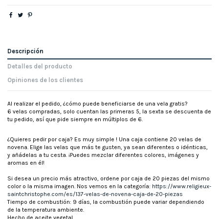
Descripción
Detalles del producto
Opiniones de los clientes
Al realizar el pedido, ¿cómo puede beneficiarse de una vela gratis?
6 velas compradas, solo cuentan las primeras 5, la sexta se descuenta de
tu pedido, así que pide siempre en múltiplos de 6.
¿Quieres pedir por caja? Es muy simple ! Una caja contiene 20 velas de
novena. Elige las velas que más te gusten, ya sean diferentes o idénticas,
y añádelas a tu cesta. ¡Puedes mezclar diferentes colores, imágenes y
aromas en él!
Si desea un precio más atractivo, ordene por caja de 20 piezas del mismo
color o la misma imagen. Nos vemos en la categoría:
https://www.religieux-
saintchristophe.com/es/137-velas-de-novena-caja-de-20-piezas
Tiempo de combustión: 9 días, la combustión puede variar dependiendo
de la temperatura ambiente.
Hecho de aceite vegetal