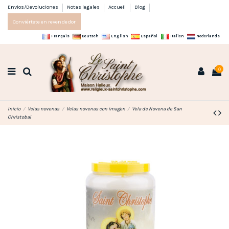
Envios/Devoluciones
Notas legales
Accueil
Blog
Conviértete en revendedor
Français
Deutsch
English
Español
Italien
Nederlands
0
Inicio
Velas novenas
Velas novenas con imagen
Vela de Novena de San
Christobal