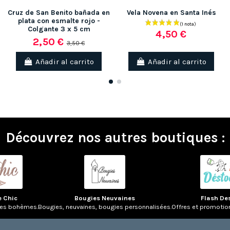
Cruz de San Benito bañada en
Vela Novena en Santa Inés
plata con esmalte rojo -
Colgante 3 x 5 cm
4,50 €
2,50 €
3,50 €
Añadir al carrito
Añadir al carrito
Découvrez nos autres boutiques :
e Chic
Bougies Neuvaines
Flash De
res bohèmes.
Bougies, neuvaines, bougies personnalisées.
Offres et promotio