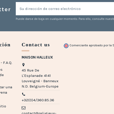
tter
Puede darse de baja en cualquier momento. Para ello, consulte nuestr
ción
Contact us
Comerciante aprobado por la 
MAISON HALLEUX
- F.A.Q.
es
45 Rue De
 de
L'Esplanade 4141
Louveigné - Banneux
N.D. Belgium-Europe
zar una
vena
+32(0)4/360.85.36
itio
contact@religieux-