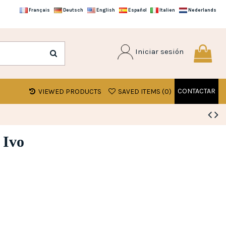
Français
Deutsch
English
Español
Italien
Nederlands
Iniciar sesión
CONTACTAR
VIEWED PRODUCTS
SAVED ITEMS (
0
)
 Ivo