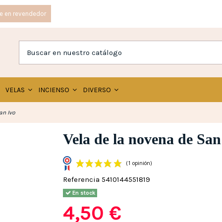
e en revendedor
VELAS
INCIENSO
DIVERSO
an Ivo
Vela de la novena de San
Referencia
5410144551819
(1 opinión)
En stock
4,50 €