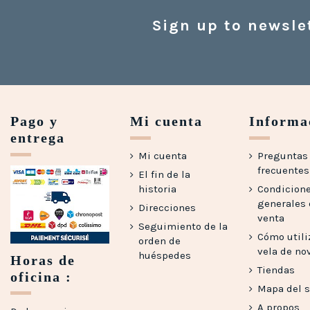
Sign up to newsle
Pago y
Mi cuenta
Informa
entrega
Mi cuenta
Preguntas
frecuentes 
El fin de la
historia
Condicion
generales
Direcciones
venta
Seguimiento de la
Cómo utili
orden de
vela de no
huéspedes
Horas de
Tiendas
oficina :
Mapa del s
A propos