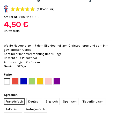
Artikel-Nr.
5410144551819
4,50 €
Bruttopreis
Weiße Novenkerze mit dem Bild des heiligen Christophorus und dem ihm
gewidmeten Gebet.
(1 Bewertung)
Kontinuierliche Verbrennung über 9 Tage.
Besteht aus Pflanzenöl.
Abmessungen: 6 x 18 cm
Gewicht: 520 gr
Farbe
Weiß
Rot
Blau
Grün
Gelb
Rose
Violett
Sprachen
Französisch
Deutsch
Englisch
Spanisch
Niederländisch
Italienisch
Portugiesisch