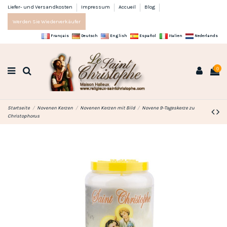
Liefer- und Versandkosten
Impressum
Accueil
Blog
Werden Sie Wiederverkäufer
Français
Deutsch
English
Español
Italien
Nederlands
0
Startseite
Novenen Kerzen
Novenen Kerzen mit Bild
Novene 9-Tageskerze zu
Christophorus