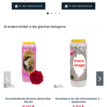
In den Warenkorb
In den Warenkorb
16 andere Artikel in der gleichen Kategorie:
Rosenduftende Novena Sainte Rita-
Novenkerze für die Verstorbenen 2 -
N
Kerzen
anpassbar
6,00 €
5,50 €