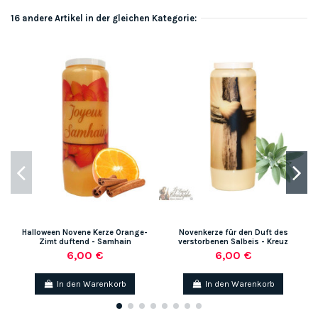
16 andere Artikel in der gleichen Kategorie:
-
Halloween Novene Kerze Orange-
Novenkerze für den Duft des
Zimt duftend - Samhain
verstorbenen Salbeis - Kreuz
6,00 €
6,00 €
In den Warenkorb
In den Warenkorb