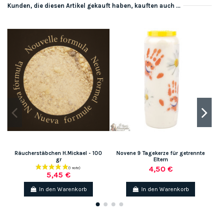
Kunden, die diesen Artikel gekauft haben, kauften auch ...
-1
Räucherstäbchen H.Mickael - 100
Novene 9 Tagekerze für getrennte
gr
Eltern
4,50 €
5,45 €
In den Warenkorb
In den Warenkorb