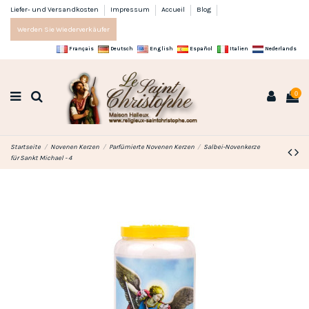
Liefer- und Versandkosten
Impressum
Accueil
Blog
Werden Sie Wiederverkäufer
Français
Deutsch
English
Español
Italien
Nederlands
0
Startseite
Novenen Kerzen
Parfümierte Novenen Kerzen
Salbei-Novenkerze
für Sankt Michael - 4