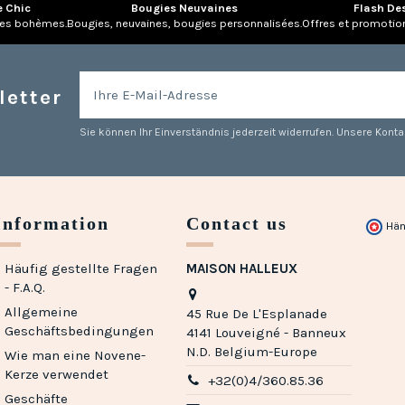
e Chic
Bougies Neuvaines
Flash De
res bohèmes.
Bougies, neuvaines, bougies personnalisées.
Offres et promotio
letter
Sie können Ihr Einverständnis jederzeit widerrufen. Unsere Kontak
Information
Contact us
Hän
Häufig gestellte Fragen
MAISON HALLEUX
- F.A.Q.
Allgemeine
45 Rue De L'Esplanade
Geschäftsbedingungen
4141 Louveigné - Banneux
N.D. Belgium-Europe
Wie man eine Novene-
Kerze verwendet
+32(0)4/360.85.36
Geschäfte