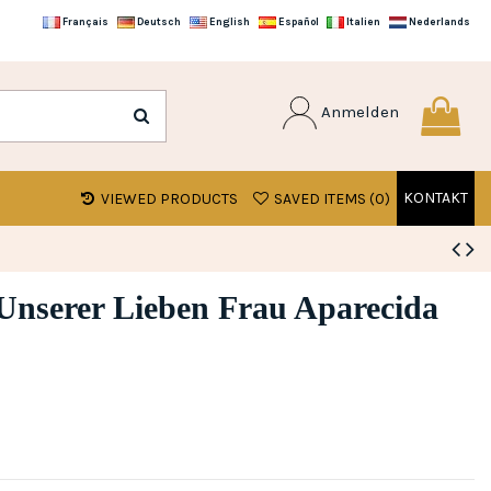
Français
Deutsch
English
Español
Italien
Nederlands
Anmelden
KONTAKT
VIEWED PRODUCTS
SAVED ITEMS (
0
)
Unserer Lieben Frau Aparecida