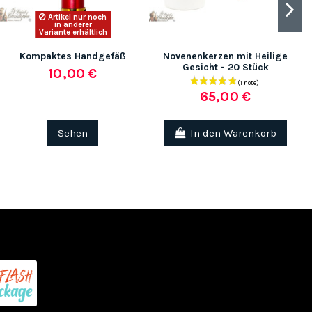
Artikel nur noch
in anderer
Variante erhältlich
Kompaktes Handgefäß
Novenenkerzen mit Heilige
Gesicht - 20 Stück
10,00 €
65,00 €
(1 note)
(11 no
Sehen
In den Warenkorb