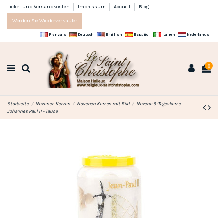
Liefer- und Versandkosten
Impressum
Accueil
Blog
Werden Sie Wiederverkäufer
Français
Deutsch
English
Español
Italien
Nederlands
0
Startseite
Novenen Kerzen
Novenen Kerzen mit Bild
Novene 9-Tageskerze
Johannes Paul II - Taube