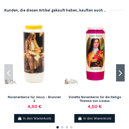
Kunden, die diesen Artikel gekauft haben, kauften auch ...
So
-
Novenenkerze für Jesus - Brunnen
Violette Novenkerze für die Heilige
2
Therese von Lisieux
4,50 €
4,50 €
In den Warenkorb
In den Warenkorb