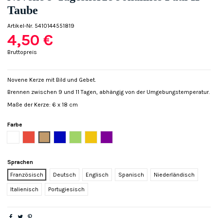
Taube
Artikel-Nr.
5410144551819
4,50 €
Bruttopreis
Novene Kerze mit Bild und Gebet.
Brennen zwischen 9 und 11 Tagen, abhängig von der Umgebungstemperatur.
Maße der Kerze: 6 x 18 cm
Farbe
Weiß
Rot
Camel
Blau
Grün
Gelb
Violett
Sprachen
Französisch
Deutsch
Englisch
Spanisch
Niederländisch
Italienisch
Portugiesisch