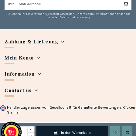
Sie können Ihr Einverständnis jederzeit widerrufen. Unsere Kontaktinformationen finden Sie
u. a. in der Datenschutzerklärung.
Zahlung & Lieferung
Mein Konto
Information
Contact us
Händler zugelassen von Gesellschaft für Garantierte Bewertungen,
Klicken
Sie hier
.
Copyright © 2018 - 2023 Maison Halleux. Developed with
by
Open Presta
9.5
/10
In den Warenkorb
728 avis