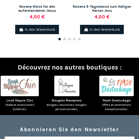
Novene-Kerze für den
Novene 9-Tageskerze zum Heiligen
auferstandenen Jesus
Herzen Jesu
4,50 €
4,50 €
In den Warenkorb
In den Warenkorb
Découvrez nos autres boutiques :
Look Hippie Chic
Bougies Neuvaines
Flash Destockage
Mode et accessoires
Bougies, neuvaines, bougies
Offres et promotions
bohèmes.
personnalisées.
exceptionnelles.
Abonnieren Sie den Newsletter