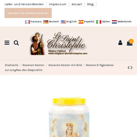
Liefer- und Versandkosten
Impressum
Accueil
Blog
Werden Sie Wiederverkäufer
Français
Deutsch
English
Español
Italien
Nederlands
0
Startseite
Novenen Kerzen
Novenen Kerzen mit Bild
Novene 9-Tageskerze
zur Jungfrau des Skapuletts