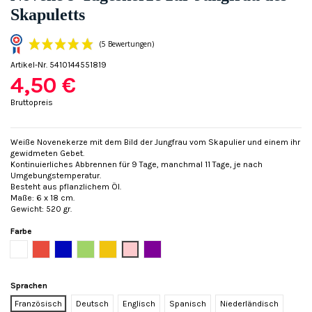
Skapuletts
Artikel-Nr.
5410144551819
4,50 €
Bruttopreis
Weiße Novenekerze mit dem Bild der Jungfrau vom Skapulier und einem ihr
gewidmeten Gebet.
(5 Bewertungen)
Kontinuierliches Abbrennen für 9 Tage, manchmal 11 Tage, je nach
Umgebungstemperatur.
Besteht aus pflanzlichem Öl.
Maße: 6 x 18 cm.
Gewicht: 520 gr.
Farbe
Weiß
Rot
Blau
Grün
Gelb
Rose
Violett
Sprachen
Französisch
Deutsch
Englisch
Spanisch
Niederländisch