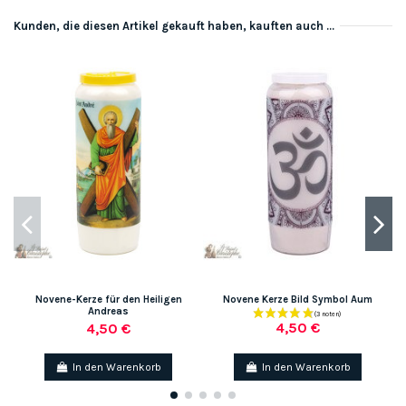
Kunden, die diesen Artikel gekauft haben, kauften auch ...
-
Novene-Kerze für den Heiligen
Novene Kerze Bild Symbol Aum
Andreas
4,50 €
4,50 €
In den Warenkorb
In den Warenkorb