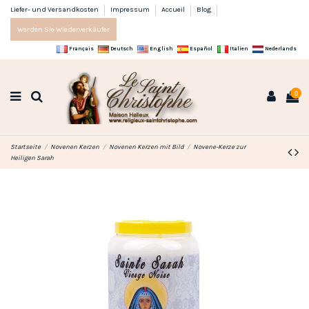
Liefer- und Versandkosten
Impressum
Accueil
Blog
Werden Sie Wiederverkäufer
Français
Deutsch
English
Español
Italien
Nederlands
0
Startseite
Novenen Kerzen
Novenen Kerzen mit Bild
Novene-Kerze zur
Heiligen Sarah