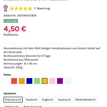
Artikel-Nr.
5410144551819
Auf Lager
4,50 €
Bruttopreis
(1 Bewertung)
Novenenkerze mit dem Bild farbiger Handmalereien und einem Gebet auf
der Rückseite.
Kontinuierliches Brennen für 9 Tage.
Bestehend aus Pflanzenöl.
Abmessungen: 6 x 18 cm
Gewicht: 520g
Farbe
Weiß
Rot
Orange
Blau
Grün
Gelb
Rose
Violett
Hellblau
Sprachen
Französisch
Deutsch
Englisch
Spanisch
Niederländisch
Italienisch
Portugiesisch