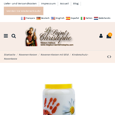
Liefer- und Versandkosten
Impressum
Accueil
Blog
Werden Sie Wiederverkäufer
Français
Deutsch
English
Español
Italien
Nederlands
0
Startseite
Novenen Kerzen
Novenen Kerzen mit Bild
Kinderschutz-
Novenkerze