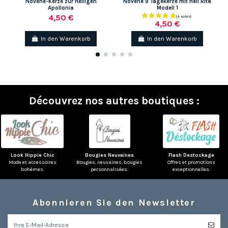
Novene-Kerze zur Heiligen
Novene 9 Tagekerze mit Heil Rita
Apollonia
Modell 1
4,50 €
4,50 €
In den Warenkorb
In den Warenkorb
Découvrez nos autres boutiques :
Look Hippie Chic
Bougies Neuvaines
Flash Destockage
Mode et accessoires
Bougies, neuvaines, bougies
Offres et promotions
bohèmes.
personnalisées.
exceptionnelles.
Abonnieren Sie den Newsletter