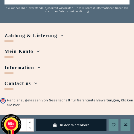
Sie können Ihr Einverständnis jederzeit widerrufen. Unsere Kontaktinformationen finden Sie
u. a. in der Datenschutzerklärung.
Zahlung & Lieferung
Mein Konto
Information
Contact us
Händler zugelassen von Gesellschaft für Garantierte Bewertungen,
Klicken
Sie hier
.
Copyright © 2018 - 2023 Maison Halleux. Developed with
by
Open Presta
9.5
/10
In den Warenkorb
728 avis